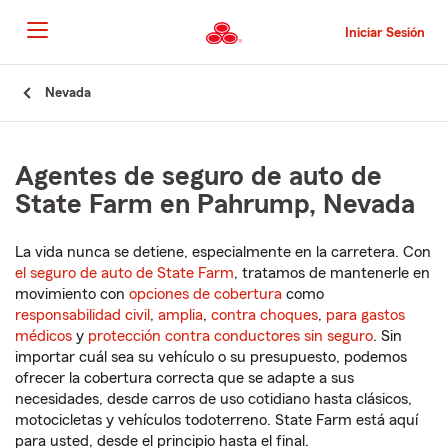
Pasar
al
Iniciar Sesión
contenido
principal
Comienzo
Nevada
del
contenido
principal
Agentes de seguro de auto de
State Farm en Pahrump, Nevada
La vida nunca se detiene, especialmente en la carretera. Con
el seguro de auto de State Farm
, tratamos de mantenerle en
movimiento con
opciones de cobertura
como
responsabilidad civil
,
amplia
,
contra choques
,
para gastos
médicos
y
protección contra conductores sin seguro
. Sin
importar cuál sea su vehículo o su presupuesto, podemos
ofrecer la cobertura correcta que se adapte a sus
necesidades, desde carros de uso cotidiano hasta clásicos,
motocicletas y vehículos todoterreno. State Farm está aquí
para usted, desde el principio hasta el final.