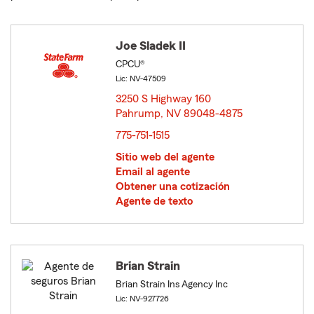
Joe Sladek II
CPCU®
Lic: NV-47509
3250 S Highway 160
Pahrump, NV 89048-4875
opens in new window
775-751-1515
Sitio web del agente
Email al agente
Obtener una cotización
Agente de texto
Brian Strain
Brian Strain Ins Agency Inc
Lic: NV-927726