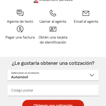
Agente de texto
Llamar al agente
Email al agente
Pagar una factura
Obtén una tarjeta
de identificación
¿Le gustaría obtener una cotización?
Seleccione un producto
Seleccione
un
nombre
de
producto
del
Código postal
Ingresa
Ingresa
_____
menú
un
un
desplegable
código
código
postal
postal
Obtenga una cotización