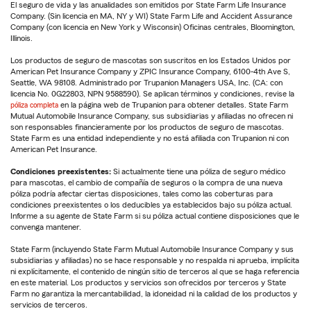
El seguro de vida y las anualidades son emitidos por State Farm Life Insurance
Company. (Sin licencia en MA, NY y WI) State Farm Life and Accident Assurance
Company (con licencia en New York y Wisconsin) Oficinas centrales, Bloomington,
Illinois.
Los productos de seguro de mascotas son suscritos en los Estados Unidos por
American Pet Insurance Company y ZPIC Insurance Company, 6100-4th Ave S,
Seattle, WA 98108. Administrado por Trupanion Managers USA, Inc. (CA: con
licencia No. 0G22803, NPN 9588590). Se aplican términos y condiciones, revise la
póliza completa
en la página web de Trupanion para obtener detalles. State Farm
Mutual Automobile Insurance Company, sus subsidiarias y afiliadas no ofrecen ni
son responsables financieramente por los productos de seguro de mascotas.
State Farm es una entidad independiente y no está afiliada con Trupanion ni con
American Pet Insurance.
Condiciones preexistentes:
Si actualmente tiene una póliza de seguro médico
para mascotas, el cambio de compañía de seguros o la compra de una nueva
póliza podría afectar ciertas disposiciones, tales como las coberturas para
condiciones preexistentes o los deducibles ya establecidos bajo su póliza actual.
Informe a su agente de State Farm si su póliza actual contiene disposiciones que le
convenga mantener.
State Farm (incluyendo State Farm Mutual Automobile Insurance Company y sus
subsidiarias y afiliadas) no se hace responsable y no respalda ni aprueba, implícita
ni explícitamente, el contenido de ningún sitio de terceros al que se haga referencia
en este material. Los productos y servicios son ofrecidos por terceros y State
Farm no garantiza la mercantabilidad, la idoneidad ni la calidad de los productos y
servicios de terceros.