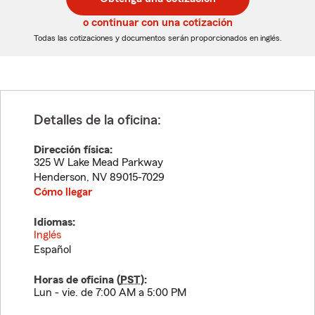
de
de
5
5
o continuar con una cotización
dígitos
dígitos
Todas las cotizaciones y documentos serán proporcionados en inglés.
Detalles de la oficina:
Dirección física:
325 W Lake Mead Parkway
Henderson
,
NV
89015-7029
Cómo llegar
Idiomas:
Inglés
Español
Horas de oficina (
PST
):
Lun - vie. de 7:00 AM a 5:00 PM