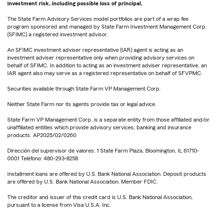
investment risk, including possible loss of principal.
The State Farm Advisory Services model portfolios are part of a wrap fee
program sponsored and managed by State Farm Investment Management Corp.
(SFIMC) a registered investment advisor.
An SFIMC investment adviser representative (IAR) agent is acting as an
investment adviser representative only when providing advisory services on
behalf of SFIMC. In addition to acting as an investment adviser representative, an
IAR agent also may serve as a registered representative on behalf of SFVPMC.
Securities available through State Farm VP Management Corp.
Neither State Farm nor its agents provide tax or legal advice.
State Farm VP Management Corp. is a separate entity from those affiliated and/or
unaffiliated entities which provide advisory services, banking and insurance
products. AP2025/02/0260
Dirección del supervisor de valores: 1 State Farm Plaza, Bloomington, IL 61710-
0001 Teléfono: 480-293-8258
Installment loans are offered by U.S. Bank National Association. Deposit products
are offered by U.S. Bank National Association. Member FDIC.
The creditor and issuer of this credit card is U.S. Bank National Association,
pursuant to a license from Visa U.S.A. Inc.