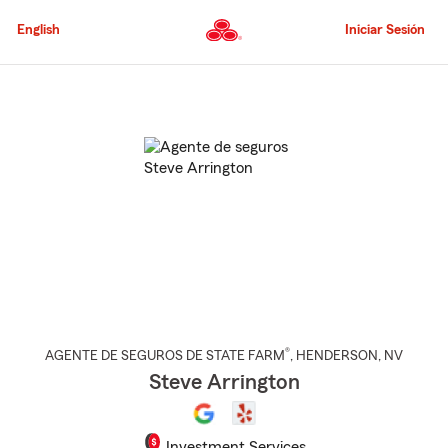
Pasar
al
English
Iniciar Sesión
contenido
principal
Comienzo
del
contenido
principal
®
AGENTE DE SEGUROS DE STATE FARM
,
HENDERSON
, NV
Steve Arrington
Investment Services