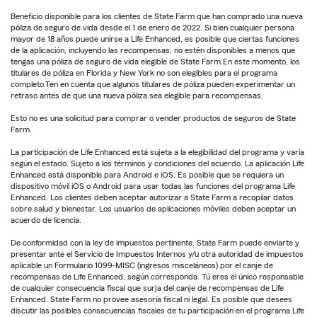
Beneficio disponible para los clientes de State Farm que han comprado una nueva
póliza de seguro de vida desde el 1 de enero de 2022. Si bien cualquier persona
mayor de 18 años puede unirse a Life Enhanced, es posible que ciertas funciones
de la aplicación, incluyendo las recompensas, no estén disponibles a menos que
tengas una póliza de seguro de vida elegible de State Farm.En este momento, los
titulares de póliza en Florida y New York no son elegibles para el programa
completo.Ten en cuenta que algunos titulares de póliza pueden experimentar un
retraso antes de que una nueva póliza sea elegible para recompensas.
Esto no es una solicitud para comprar o vender productos de seguros de State
Farm.
La participación de Life Enhanced está sujeta a la elegibilidad del programa y varía
según el estado. Sujeto a los términos y condiciones del acuerdo. La aplicación Life
Enhanced está disponible para Android e iOS. Es posible que se requiera un
dispositivo móvil iOS o Android para usar todas las funciones del programa Life
Enhanced. Los clientes deben aceptar autorizar a State Farm a recopilar datos
sobre salud y bienestar. Los usuarios de aplicaciones móviles deben aceptar un
acuerdo de licencia.
De conformidad con la ley de impuestos pertinente, State Farm puede enviarte y
presentar ante el Servicio de Impuestos Internos y/u otra autoridad de impuestos
aplicable un Formulario 1099-MISC (ingresos misceláneos) por el canje de
recompensas de Life Enhanced, según corresponda. Tú eres el único responsable
de cualquier consecuencia fiscal que surja del canje de recompensas de Life
Enhanced. State Farm no provee asesoría fiscal ni legal. Es posible que desees
discutir las posibles consecuencias fiscales de tu participación en el programa Life