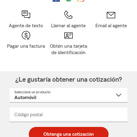
Agente de texto
Llamar al agente
Email al agente
Pagar una factura
Obtén una tarjeta
de identificación
¿Le gustaría obtener una cotización?
Seleccione un producto
Seleccione
un
nombre
de
producto
del
Código postal
Ingresa
Ingresa
_____
menú
un
un
desplegable
código
código
postal
postal
Obtenga una cotización
de
de