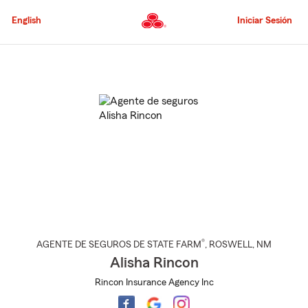
Pasar
al
English
Iniciar Sesión
contenido
principal
Comienzo
del
contenido
principal
®
AGENTE DE SEGUROS DE STATE FARM
,
ROSWELL
, NM
Alisha Rincon
Rincon Insurance Agency Inc