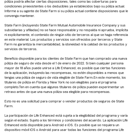
póliza podría afectar ciertas disposiciones, tales como las coberturas para
condiciones preexistentes o los deducibles ya establecidos bajo su póliza actual.
Informe a su agente de State Farm si su póliza actual contiene disposiciones que le
convenga mantener.
State Farm (incluyendo State Farm Mutual Automobile Insurance Company y sus
subsidiarias y afiliadas) no se hace responsable y no respalda ni aprueba, implícita
ni explícitamente, el contenido de ningún sitio de terceros al que se haga referencia
en este material. Los productos y servicios son ofrecidos por terceros y State
Farm no garantiza la mercantabilidad, la idoneidad ni la calidad de los productos y
servicios de terceros.
Beneficio disponible para los clientes de State Farm que han comprado una nueva
póliza de seguro de vida desde el 1 de enero de 2022. Si bien cualquier persona
mayor de 18 años puede unirse a Life Enhanced, es posible que ciertas funciones
de la aplicación, incluyendo las recompensas, no estén disponibles a menos que
tengas una póliza de seguro de vida elegible de State Farm.En este momento, los
titulares de póliza en Florida y New York no son elegibles para el programa
completo.Ten en cuenta que algunos titulares de póliza pueden experimentar un
retraso antes de que una nueva póliza sea elegible para recompensas.
Esto no es una solicitud para comprar o vender productos de seguros de State
Farm.
La participación de Life Enhanced está sujeta a la elegibilidad del programa y varía
según el estado. Sujeto a los términos y condiciones del acuerdo. La aplicación Life
Enhanced está disponible para Android e iOS. Es posible que se requiera un
dispositivo móvil iOS o Android para usar todas las funciones del programa Life