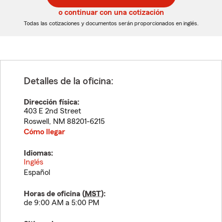
5
5
o continuar con una cotización
dígitos
dígitos
Todas las cotizaciones y documentos serán proporcionados en inglés.
Detalles de la oficina:
Dirección física:
403 E 2nd Street
Roswell
,
NM
88201-6215
Cómo llegar
Idiomas:
Inglés
Español
Horas de oficina (
MST
):
de 9:00 AM a 5:00 PM