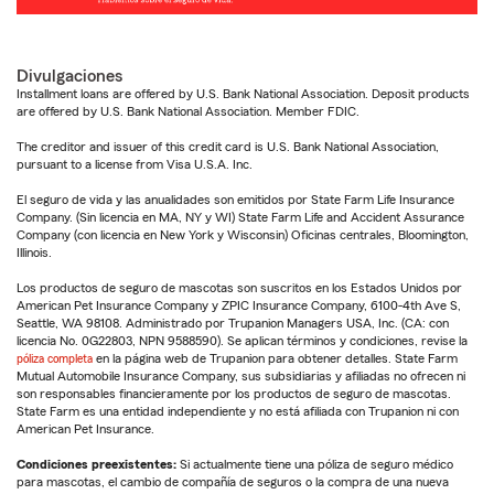
Divulgaciones
Installment loans are offered by U.S. Bank National Association. Deposit products
are offered by U.S. Bank National Association. Member FDIC.
The creditor and issuer of this credit card is U.S. Bank National Association,
pursuant to a license from Visa U.S.A. Inc.
El seguro de vida y las anualidades son emitidos por State Farm Life Insurance
Company. (Sin licencia en MA, NY y WI) State Farm Life and Accident Assurance
Company (con licencia en New York y Wisconsin) Oficinas centrales, Bloomington,
Illinois.
Los productos de seguro de mascotas son suscritos en los Estados Unidos por
American Pet Insurance Company y ZPIC Insurance Company, 6100-4th Ave S,
Seattle, WA 98108. Administrado por Trupanion Managers USA, Inc. (CA: con
licencia No. 0G22803, NPN 9588590). Se aplican términos y condiciones, revise la
póliza completa
en la página web de Trupanion para obtener detalles. State Farm
Mutual Automobile Insurance Company, sus subsidiarias y afiliadas no ofrecen ni
son responsables financieramente por los productos de seguro de mascotas.
State Farm es una entidad independiente y no está afiliada con Trupanion ni con
American Pet Insurance.
Condiciones preexistentes:
Si actualmente tiene una póliza de seguro médico
para mascotas, el cambio de compañía de seguros o la compra de una nueva