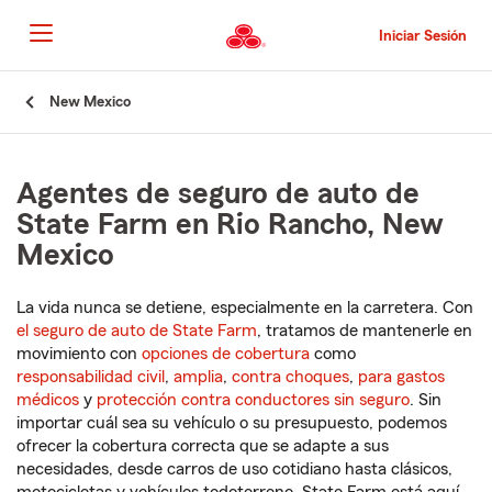
Pasar
al
Iniciar Sesión
contenido
principal
Comienzo
New Mexico
del
contenido
principal
Agentes de seguro de auto de
State Farm en Rio Rancho, New
Mexico
La vida nunca se detiene, especialmente en la carretera. Con
el seguro de auto de State Farm
, tratamos de mantenerle en
movimiento con
opciones de cobertura
como
responsabilidad civil
,
amplia
,
contra choques
,
para gastos
médicos
y
protección contra conductores sin seguro
. Sin
importar cuál sea su vehículo o su presupuesto, podemos
ofrecer la cobertura correcta que se adapte a sus
necesidades, desde carros de uso cotidiano hasta clásicos,