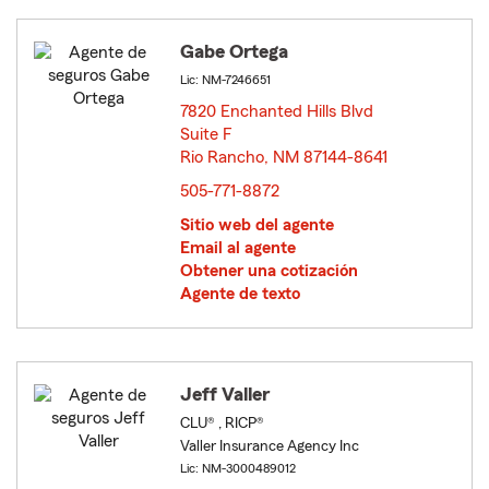
Gabe Ortega
Lic: NM-7246651
7820 Enchanted Hills Blvd
Suite F
Rio Rancho, NM 87144-8641
opens in new window
505-771-8872
Sitio web del agente
Email al agente
Obtener una cotización
Agente de texto
Jeff Valler
CLU® , RICP®
Valler Insurance Agency Inc
Lic: NM-3000489012