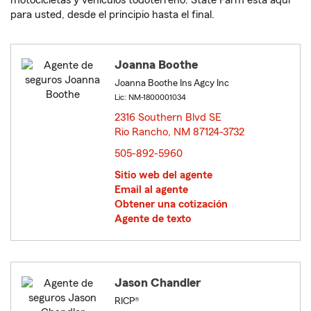
motocicletas y vehículos todoterreno. State Farm está aquí
para usted, desde el principio hasta el final.
Joanna Boothe
Joanna Boothe Ins Agcy Inc
Lic: NM-1800001034
2316 Southern Blvd SE
Rio Rancho, NM 87124-3732
opens in new window
505-892-5960
Sitio web del agente
Email al agente
Obtener una cotización
Agente de texto
Jason Chandler
RICP®