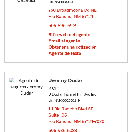
Lic: NM-16180113
750 Broadmoor Blvd NE
Rio Rancho, NM 87124
opens in new window
505-896-6939
Sitio web del agente
Email al agente
Obtener una cotización
Agente de texto
Jeremy Dudar
RICP®
J Dudar Ins and Fin Svc Inc
Lic: NM-3002380249
111 Rio Rancho Blvd SE
Suite 106
Rio Rancho, NM 87124-7020
opens in new window
505-985-5038