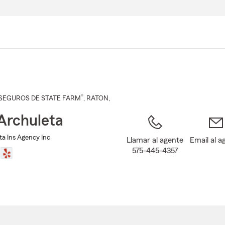
Pasar
al
contenido
principal
®
SEGUROS DE STATE FARM
,
RATON
,
Archuleta
ta Ins Agency Inc
Llamar al agente
Email al a
575-445-4357