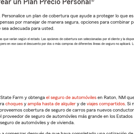
ear un Plan Precio Personal®
. Personalice un plan de cobertura que ayude a proteger lo que es 
pensas por manejar de manera segura, opciones para combinar pó
e sea adecuada para usted.
 que varían según el estado. Las opciones de cobertura son seleccionadas por el cliente y la disponib
, pero en ese caso el descuento por dos o más compras de diferentes líneas de seguro no aplicará. 
n State Farm y obtenga
el seguro de automóviles
en Raton, NM que 
tra
choques
y
amplia hasta de alquiler
y de
viajes compartidos
. Si
s proveemos cobertura de seguro de carros para nuevos conductores
l proveedor de seguro de automóviles más grande en los Estados
seguro de automóviles y de vivienda.
 a comenzar después de que haya completado una cotización de se