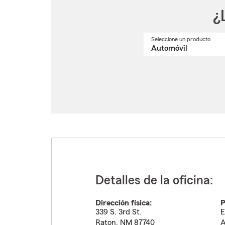
¿
Seleccione un producto
Selec
un
nomb
de
produ
del
menú
despl
Detalles de la oficina:
Dirección física:
P
339 S. 3rd St.
E
Raton
,
NM
87740
A