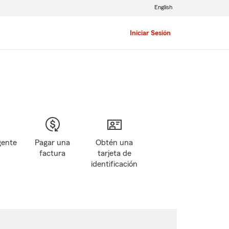
English
Iniciar Sesión
gente
Pagar una
Obtén una
factura
tarjeta de
identificación