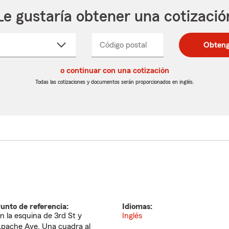
Le gustaría obtener una cotizació
cione
Código postal
Ingresa
Ingresa
Obteng
_____
un
un
re
código
código
cto
o continuar con una cotización
postal
postal
de
de
Todas las cotizaciones y documentos serán proporcionados en inglés.
egable
5
5
dígitos
dígitos
unto de referencia:
Idiomas:
n la esquina de 3rd St y
Inglés
pache Ave. Una cuadra al