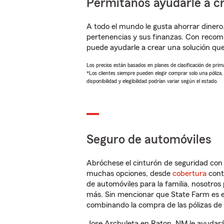
Permítanos ayudarle a cr
A todo el mundo le gusta ahorrar dinero
pertenencias y sus finanzas. Con recom
puede ayudarle a crear una solución qu
Los precios están basados en planes de clasificación de primas
*Los clientes siempre pueden elegir comprar solo una póliza
disponibilidad y elegibilidad podrían variar según el estado.
Seguro de automóviles
Abróchese el cinturón de seguridad co
muchas opciones, desde
cobertura
con
de automóviles para la familia, nosotro
más. Sin mencionar que State Farm es e
combinando la compra de las pólizas de 
Jose Archuleta en Raton, NM le ayudará