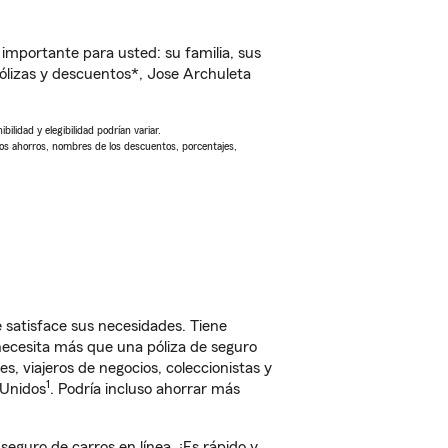
importante para usted: su familia, sus
lizas y descuentos*, Jose Archuleta
ilidad y elegibilidad podrían variar.
Los ahorros, nombres de los descuentos, porcentajes,
satisface sus necesidades. Tiene
 necesita más que una póliza de seguro
, viajeros de negocios, coleccionistas y
1
 Unidos
. Podría incluso ahorrar más
guro de carros en línea. ¡Es rápido y