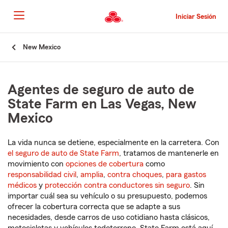
Pasar
al
Iniciar Sesión
contenido
principal
Comienzo
New Mexico
del
contenido
principal
Agentes de seguro de auto de
State Farm en Las Vegas, New
Mexico
La vida nunca se detiene, especialmente en la carretera. Con
el seguro de auto de State Farm
, tratamos de mantenerle en
movimiento con
opciones de cobertura
como
responsabilidad civil
,
amplia
,
contra choques
,
para gastos
médicos
y
protección contra conductores sin seguro
. Sin
importar cuál sea su vehículo o su presupuesto, podemos
ofrecer la cobertura correcta que se adapte a sus
necesidades, desde carros de uso cotidiano hasta clásicos,