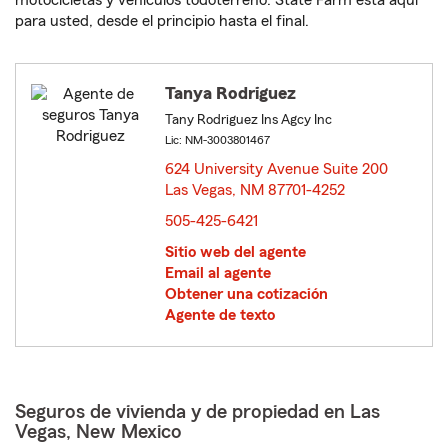
motocicletas y vehículos todoterreno. State Farm está aquí
para usted, desde el principio hasta el final.
Tanya Rodriguez
Tany Rodriguez Ins Agcy Inc
Lic: NM-3003801467
624 University Avenue Suite 200
Las Vegas, NM 87701-4252
opens in new window
505-425-6421
Sitio web del agente
Email al agente
Obtener una cotización
Agente de texto
Seguros de vivienda y de propiedad en Las
Vegas, New Mexico