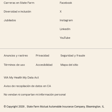
Carreras en State Farm
Facebook
Diversidad e inclusión
X
Jubilados
Instagram
LinkedIn
YouTube
Anuncios y rastreo
Privacidad
Seguridad y fraude
Términos de uso
Accesibilidad
Mapa del sitio
WA My Health My Data Act
Aviso de recopilación de datos en CA
No vendan ni compartan mi información personal
© Copyright
2026
, State Farm Mutual Automobile Insurance Company, Bloomington, IL