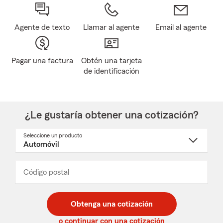
Agente de texto
Llamar al agente
Email al agente
Pagar una factura
Obtén una tarjeta
de identificación
¿Le gustaría obtener una cotización?
Seleccione un producto
Seleccione
un
nombre
de
producto
del
Código postal
Ingresa
Ingresa
_____
menú
un
un
desplegable
código
código
postal
postal
Obtenga una cotización
de
de
5
5
o continuar con una cotización