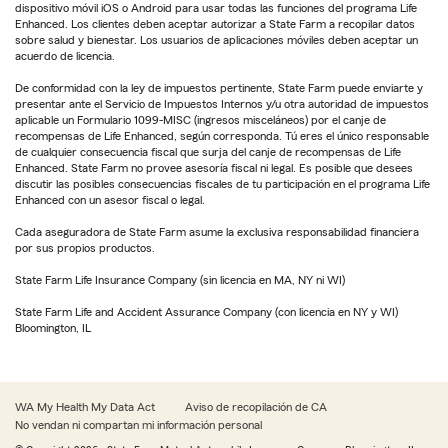
dispositivo móvil iOS o Android para usar todas las funciones del programa Life
Enhanced. Los clientes deben aceptar autorizar a State Farm a recopilar datos
sobre salud y bienestar. Los usuarios de aplicaciones móviles deben aceptar un
acuerdo de licencia.
De conformidad con la ley de impuestos pertinente, State Farm puede enviarte y
presentar ante el Servicio de Impuestos Internos y/u otra autoridad de impuestos
aplicable un Formulario 1099-MISC (ingresos misceláneos) por el canje de
recompensas de Life Enhanced, según corresponda. Tú eres el único responsable
de cualquier consecuencia fiscal que surja del canje de recompensas de Life
Enhanced. State Farm no provee asesoría fiscal ni legal. Es posible que desees
discutir las posibles consecuencias fiscales de tu participación en el programa Life
Enhanced con un asesor fiscal o legal.
Cada aseguradora de State Farm asume la exclusiva responsabilidad financiera
por sus propios productos.
State Farm Life Insurance Company (sin licencia en MA, NY ni WI)
State Farm Life and Accident Assurance Company (con licencia en NY y WI)
Bloomington, IL
WA My Health My Data Act
Aviso de recopilación de CA
No vendan ni compartan mi información personal