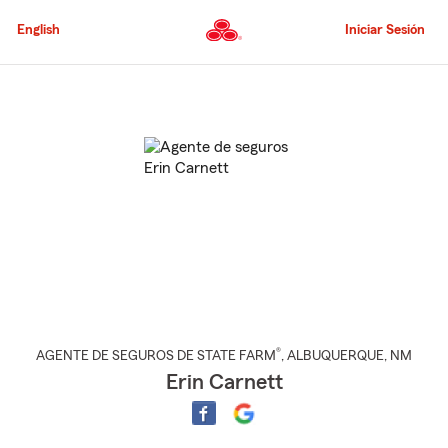
Pasar
al
English
Iniciar Sesión
contenido
principal
Comienzo
del
contenido
principal
®
AGENTE DE SEGUROS DE STATE FARM
,
ALBUQUERQUE
, NM
Erin Carnett