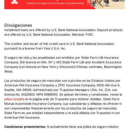
Divulgaciones
Installment loans are offered by U.S. Bank National Association. Deposit products
are offered by U.S. Bank National Association. Member FDIC.
The creditor and issuer of this credit card is U.S. Bank National Association,
pursuant to a license from Visa U.S.A. Inc.
El seguro de vida y las anualidades son emitidos por State Farm Life Insurance
Company. (Sin licencia en MA, NY y WI) State Farm Life and Accident Assurance
Company (con licencia en New York y Wisconsin) Oficinas centrales, Bloomington,
Illinois.
Los productos de seguro de mascotas son suscritos en los Estados Unidos por
American Pet Insurance Company y ZPIC Insurance Company, 6100-4th Ave S,
Seattle, WA 98108. Administrado por Trupanion Managers USA, Inc. (CA: con
licencia No. 0G22803, NPN 9588590). Se aplican términos y condiciones, revise la
póliza completa
en la página web de Trupanion para obtener detalles. State Farm
Mutual Automobile Insurance Company, sus subsidiarias y afiliadas no ofrecen ni
son responsables financieramente por los productos de seguro de mascotas.
State Farm es una entidad independiente y no está afiliada con Trupanion ni con
American Pet Insurance.
Condiciones preexistentes:
Si actualmente tiene una póliza de seguro médico