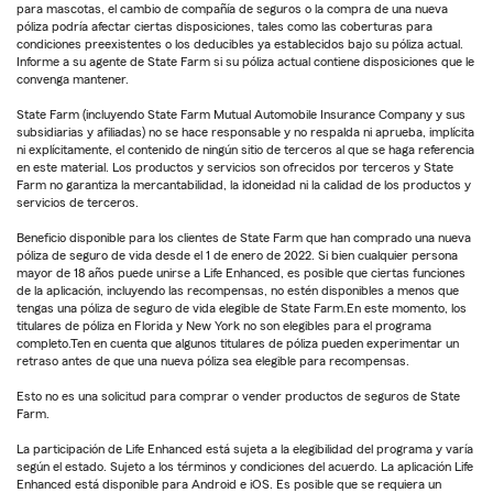
para mascotas, el cambio de compañía de seguros o la compra de una nueva
póliza podría afectar ciertas disposiciones, tales como las coberturas para
condiciones preexistentes o los deducibles ya establecidos bajo su póliza actual.
Informe a su agente de State Farm si su póliza actual contiene disposiciones que le
convenga mantener.
State Farm (incluyendo State Farm Mutual Automobile Insurance Company y sus
subsidiarias y afiliadas) no se hace responsable y no respalda ni aprueba, implícita
ni explícitamente, el contenido de ningún sitio de terceros al que se haga referencia
en este material. Los productos y servicios son ofrecidos por terceros y State
Farm no garantiza la mercantabilidad, la idoneidad ni la calidad de los productos y
servicios de terceros.
Beneficio disponible para los clientes de State Farm que han comprado una nueva
póliza de seguro de vida desde el 1 de enero de 2022. Si bien cualquier persona
mayor de 18 años puede unirse a Life Enhanced, es posible que ciertas funciones
de la aplicación, incluyendo las recompensas, no estén disponibles a menos que
tengas una póliza de seguro de vida elegible de State Farm.En este momento, los
titulares de póliza en Florida y New York no son elegibles para el programa
completo.Ten en cuenta que algunos titulares de póliza pueden experimentar un
retraso antes de que una nueva póliza sea elegible para recompensas.
Esto no es una solicitud para comprar o vender productos de seguros de State
Farm.
La participación de Life Enhanced está sujeta a la elegibilidad del programa y varía
según el estado. Sujeto a los términos y condiciones del acuerdo. La aplicación Life
Enhanced está disponible para Android e iOS. Es posible que se requiera un