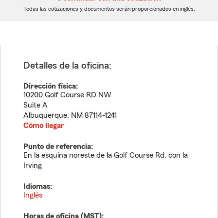
dígitos
dígitos
Todas las cotizaciones y documentos serán proporcionados en inglés.
Detalles de la oficina:
Dirección física:
10200 Golf Course RD NW
Suite A
Albuquerque
,
NM
87114-1241
Cómo llegar
Punto de referencia:
En la esquina noreste de la Golf Course Rd. con la
Irving
Idiomas:
Inglés
Horas de oficina (
MST
):