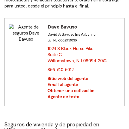
motocicletas y vehículos todoterreno. State Farm está aquí
para usted, desde el principio hasta el final.
Dave Bavuso
David A Bavuso Ins Agcy Inc
Lic: NJ-3002951036
1024 S Black Horse Pike
Suite C
Williamstown, NJ 08094-2074
opens in new window
856-740-5012
Sitio web del agente
Email al agente
Obtener una cotización
Agente de texto
Seguros de vivienda y de propiedad en