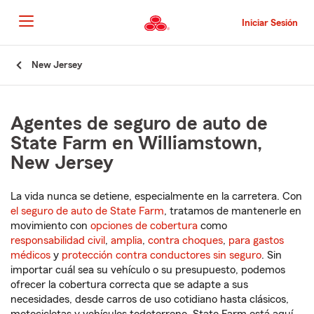
Pasar
al
Iniciar Sesión
contenido
principal
Comienzo
New Jersey
del
contenido
principal
Agentes de seguro de auto de
State Farm en Williamstown,
New Jersey
La vida nunca se detiene, especialmente en la carretera. Con
el seguro de auto de State Farm
, tratamos de mantenerle en
movimiento con
opciones de cobertura
como
responsabilidad civil
,
amplia
,
contra choques
,
para gastos
médicos
y
protección contra conductores sin seguro
. Sin
importar cuál sea su vehículo o su presupuesto, podemos
ofrecer la cobertura correcta que se adapte a sus
necesidades, desde carros de uso cotidiano hasta clásicos,