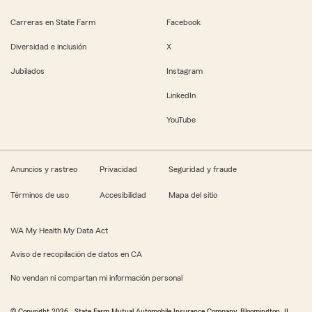
Carreras en State Farm
Facebook
Diversidad e inclusión
X
Jubilados
Instagram
LinkedIn
YouTube
Anuncios y rastreo
Privacidad
Seguridad y fraude
Términos de uso
Accesibilidad
Mapa del sitio
WA My Health My Data Act
Aviso de recopilación de datos en CA
No vendan ni compartan mi información personal
© Copyright
2026
, State Farm Mutual Automobile Insurance Company, Bloomington, IL