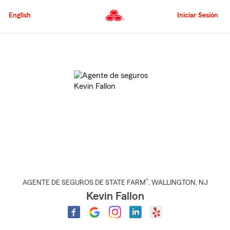
Pasar
al
English
Iniciar Sesión
contenido
principal
Comienzo
del
contenido
principal
®
AGENTE DE SEGUROS DE STATE FARM
,
WALLINGTON
, NJ
Kevin Fallon