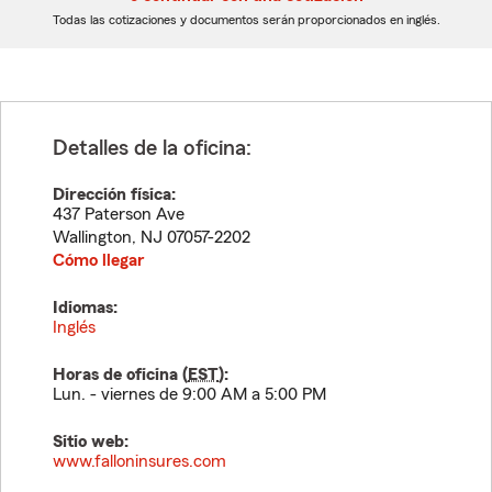
dígitos
dígitos
Todas las cotizaciones y documentos serán proporcionados en inglés.
Detalles de la oficina:
Dirección física:
437 Paterson Ave
Wallington
,
NJ
07057-2202
Cómo llegar
Idiomas:
Inglés
Horas de oficina (
EST
):
Lun. - viernes de 9:00 AM a 5:00 PM
Sitio web:
www.falloninsures.com