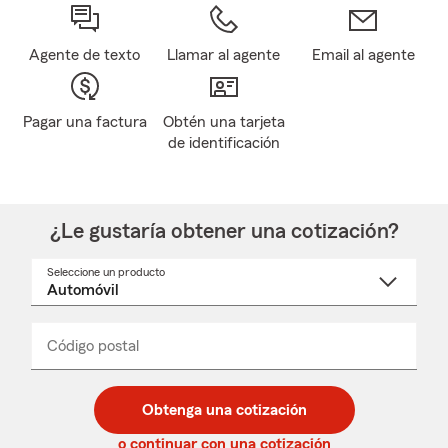
Agente de texto
Llamar al agente
Email al agente
Pagar una factura
Obtén una tarjeta
de identificación
¿Le gustaría obtener una cotización?
Seleccione un producto
Seleccione
un
nombre
de
producto
del
Código postal
Ingresa
Ingresa
_____
menú
un
un
desplegable
código
código
postal
postal
Obtenga una cotización
de
de
5
5
o continuar con una cotización