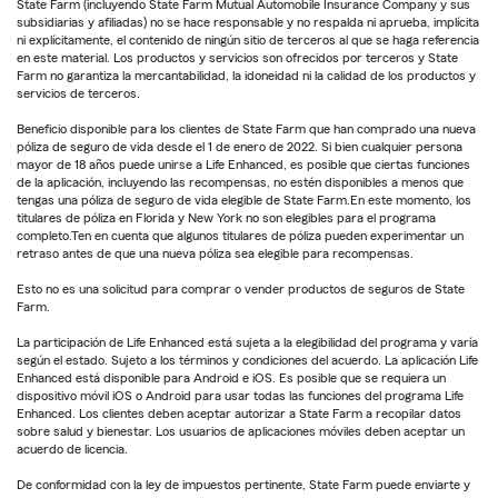
State Farm (incluyendo State Farm Mutual Automobile Insurance Company y sus
subsidiarias y afiliadas) no se hace responsable y no respalda ni aprueba, implícita
ni explícitamente, el contenido de ningún sitio de terceros al que se haga referencia
en este material. Los productos y servicios son ofrecidos por terceros y State
Farm no garantiza la mercantabilidad, la idoneidad ni la calidad de los productos y
servicios de terceros.
Beneficio disponible para los clientes de State Farm que han comprado una nueva
póliza de seguro de vida desde el 1 de enero de 2022. Si bien cualquier persona
mayor de 18 años puede unirse a Life Enhanced, es posible que ciertas funciones
de la aplicación, incluyendo las recompensas, no estén disponibles a menos que
tengas una póliza de seguro de vida elegible de State Farm.En este momento, los
titulares de póliza en Florida y New York no son elegibles para el programa
completo.Ten en cuenta que algunos titulares de póliza pueden experimentar un
retraso antes de que una nueva póliza sea elegible para recompensas.
Esto no es una solicitud para comprar o vender productos de seguros de State
Farm.
La participación de Life Enhanced está sujeta a la elegibilidad del programa y varía
según el estado. Sujeto a los términos y condiciones del acuerdo. La aplicación Life
Enhanced está disponible para Android e iOS. Es posible que se requiera un
dispositivo móvil iOS o Android para usar todas las funciones del programa Life
Enhanced. Los clientes deben aceptar autorizar a State Farm a recopilar datos
sobre salud y bienestar. Los usuarios de aplicaciones móviles deben aceptar un
acuerdo de licencia.
De conformidad con la ley de impuestos pertinente, State Farm puede enviarte y