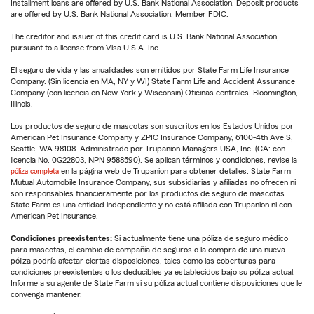
Installment loans are offered by U.S. Bank National Association. Deposit products
are offered by U.S. Bank National Association. Member FDIC.
The creditor and issuer of this credit card is U.S. Bank National Association,
pursuant to a license from Visa U.S.A. Inc.
El seguro de vida y las anualidades son emitidos por State Farm Life Insurance
Company. (Sin licencia en MA, NY y WI) State Farm Life and Accident Assurance
Company (con licencia en New York y Wisconsin) Oficinas centrales, Bloomington,
Illinois.
Los productos de seguro de mascotas son suscritos en los Estados Unidos por
American Pet Insurance Company y ZPIC Insurance Company, 6100-4th Ave S,
Seattle, WA 98108. Administrado por Trupanion Managers USA, Inc. (CA: con
licencia No. 0G22803, NPN 9588590). Se aplican términos y condiciones, revise la
póliza completa
en la página web de Trupanion para obtener detalles. State Farm
Mutual Automobile Insurance Company, sus subsidiarias y afiliadas no ofrecen ni
son responsables financieramente por los productos de seguro de mascotas.
State Farm es una entidad independiente y no está afiliada con Trupanion ni con
American Pet Insurance.
Condiciones preexistentes:
Si actualmente tiene una póliza de seguro médico
para mascotas, el cambio de compañía de seguros o la compra de una nueva
póliza podría afectar ciertas disposiciones, tales como las coberturas para
condiciones preexistentes o los deducibles ya establecidos bajo su póliza actual.
Informe a su agente de State Farm si su póliza actual contiene disposiciones que le
convenga mantener.