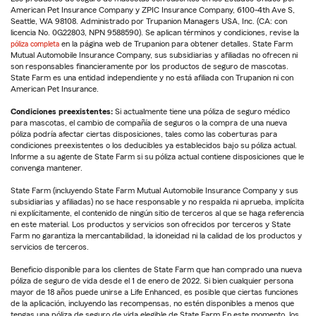
American Pet Insurance Company y ZPIC Insurance Company, 6100-4th Ave S,
Seattle, WA 98108. Administrado por Trupanion Managers USA, Inc. (CA: con
licencia No. 0G22803, NPN 9588590). Se aplican términos y condiciones, revise la
póliza completa
en la página web de Trupanion para obtener detalles. State Farm
Mutual Automobile Insurance Company, sus subsidiarias y afiliadas no ofrecen ni
son responsables financieramente por los productos de seguro de mascotas.
State Farm es una entidad independiente y no está afiliada con Trupanion ni con
American Pet Insurance.
Condiciones preexistentes:
Si actualmente tiene una póliza de seguro médico
para mascotas, el cambio de compañía de seguros o la compra de una nueva
póliza podría afectar ciertas disposiciones, tales como las coberturas para
condiciones preexistentes o los deducibles ya establecidos bajo su póliza actual.
Informe a su agente de State Farm si su póliza actual contiene disposiciones que le
convenga mantener.
State Farm (incluyendo State Farm Mutual Automobile Insurance Company y sus
subsidiarias y afiliadas) no se hace responsable y no respalda ni aprueba, implícita
ni explícitamente, el contenido de ningún sitio de terceros al que se haga referencia
en este material. Los productos y servicios son ofrecidos por terceros y State
Farm no garantiza la mercantabilidad, la idoneidad ni la calidad de los productos y
servicios de terceros.
Beneficio disponible para los clientes de State Farm que han comprado una nueva
póliza de seguro de vida desde el 1 de enero de 2022. Si bien cualquier persona
mayor de 18 años puede unirse a Life Enhanced, es posible que ciertas funciones
de la aplicación, incluyendo las recompensas, no estén disponibles a menos que
tengas una póliza de seguro de vida elegible de State Farm.En este momento, los