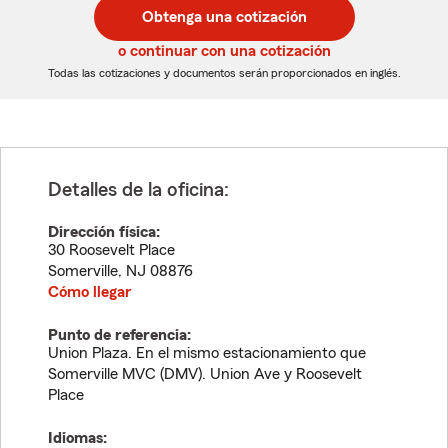
postal
postal
Obtenga una cotización
de
de
5
5
o continuar con una cotización
dígitos
dígitos
Todas las cotizaciones y documentos serán proporcionados en inglés.
Detalles de la oficina:
Dirección física:
30 Roosevelt Place
Somerville
,
NJ
08876
Cómo llegar
Punto de referencia:
Union Plaza. En el mismo estacionamiento que
Somerville MVC (DMV). Union Ave y Roosevelt
Place
Idiomas: