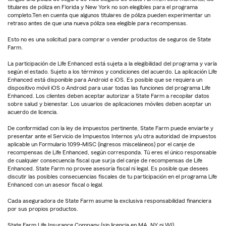
titulares de póliza en Florida y New York no son elegibles para el programa
completo.Ten en cuenta que algunos titulares de póliza pueden experimentar un
retraso antes de que una nueva póliza sea elegible para recompensas.
Esto no es una solicitud para comprar o vender productos de seguros de State
Farm.
La participación de Life Enhanced está sujeta a la elegibilidad del programa y varía
según el estado. Sujeto a los términos y condiciones del acuerdo. La aplicación Life
Enhanced está disponible para Android e iOS. Es posible que se requiera un
dispositivo móvil iOS o Android para usar todas las funciones del programa Life
Enhanced. Los clientes deben aceptar autorizar a State Farm a recopilar datos
sobre salud y bienestar. Los usuarios de aplicaciones móviles deben aceptar un
acuerdo de licencia.
De conformidad con la ley de impuestos pertinente, State Farm puede enviarte y
presentar ante el Servicio de Impuestos Internos y/u otra autoridad de impuestos
aplicable un Formulario 1099-MISC (ingresos misceláneos) por el canje de
recompensas de Life Enhanced, según corresponda. Tú eres el único responsable
de cualquier consecuencia fiscal que surja del canje de recompensas de Life
Enhanced. State Farm no provee asesoría fiscal ni legal. Es posible que desees
discutir las posibles consecuencias fiscales de tu participación en el programa Life
Enhanced con un asesor fiscal o legal.
Cada aseguradora de State Farm asume la exclusiva responsabilidad financiera
por sus propios productos.
State Farm Life Insurance Company (sin licencia en MA, NY ni WI)