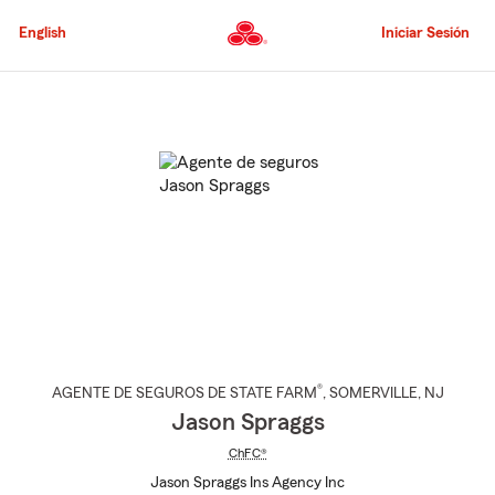
Pasar
al
English
Iniciar Sesión
contenido
principal
Comienzo
del
contenido
principal
®
AGENTE DE SEGUROS DE STATE FARM
,
SOMERVILLE
, NJ
Jason Spraggs
ChFC®
Jason Spraggs Ins Agency Inc