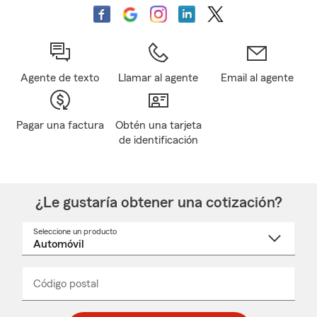
Agente de texto
Llamar al agente
Email al agente
Pagar una factura
Obtén una tarjeta
de identificación
¿Le gustaría obtener una cotización?
Seleccione un producto
Seleccione
un
nombre
de
producto
del
Código postal
Ingresa
Ingresa
_____
menú
un
un
desplegable
código
código