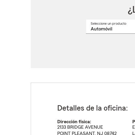
¿
Seleccione un producto
Selec
un
nomb
de
produ
del
menú
despl
Detalles de la oficina:
Dirección física:
P
2133 BRIDGE AVENUE
E
POINT PLEASANT
,
NJ
08742
L