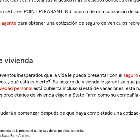
 recreativos. Proteja sus artículos más preciados dondequiera qu
n Ortiz en POINT PLEASANT, NJ, acerca de una cotización de seg
n agente
para obtener una cotización de seguro de vehículos recre
e vivienda
eventos inesperados que la vida le pueda presentar con el
seguro 
1
s, ¿qué está cubierto?
Su seguro de vivienda le garantiza que p
piedad personal
está cubierta incluso si está de vacaciones, está h
propietarios de vivienda eligen a State Farm como su compañía 
udará a comenzar después de que haya completado una cotización
completa de la propiedad cubierta y de las pérdidas cubiertas.
y State Farm Archive.