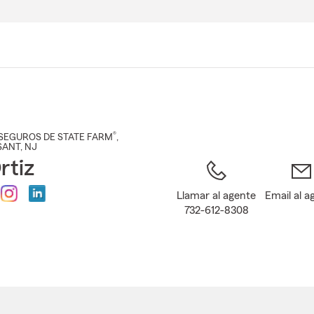
Pasar
al
contenido
principal
®
SEGUROS DE STATE FARM
,
SANT
, NJ
rtiz
Llamar al agente
Email al a
732-612-8308