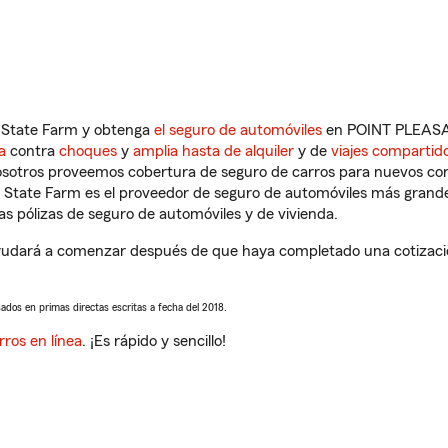
n State Farm y obtenga
el seguro de automóviles
en POINT PLEASAN
a
contra
choques
y
amplia hasta de alquiler
y de
viajes compartid
nosotros proveemos cobertura de seguro de carros para nuevos con
e State Farm es el proveedor de seguro de automóviles más grand
 pólizas de seguro de automóviles y de vivienda.
dará a comenzar después de que haya completado una cotización 
sados en primas directas escritas a fecha del 2018.
rros en línea
. ¡Es rápido y sencillo!