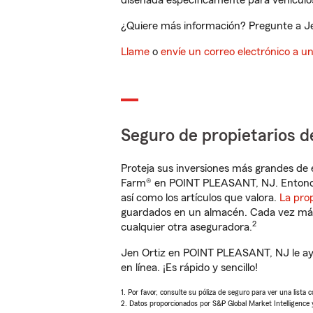
diseñada específicamente para vehículos
¿Quiere más información? Pregunte a Je
Llame
o
envíe un correo electrónico a u
Seguro de propietarios d
Proteja sus inversiones más grandes de 
Farm® en POINT PLEASANT, NJ. Entonce
así como los artículos que valora.
La pro
guardados en un almacén. Cada vez más 
2
cualquier otra aseguradora.
Jen Ortiz en POINT PLEASANT, NJ le ay
en línea. ¡Es rápido y sencillo!
1. Por favor, consulte su póliza de seguro para ver una lista 
2. Datos proporcionados por S&P Global Market Intelligence 