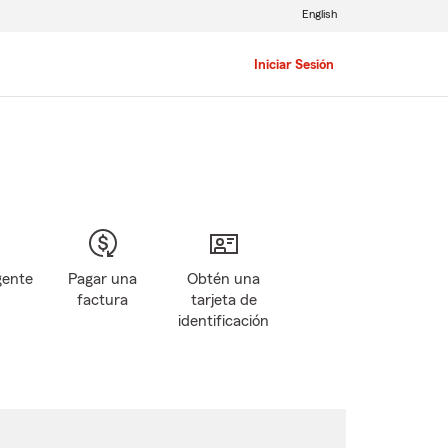
English
Iniciar Sesión
gente
Pagar una
Obtén una
factura
tarjeta de
identificación