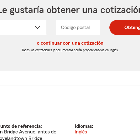
Le gustaría obtener una cotizació
cione
Código postal
Ingresa
Ingresa
Obteng
_____
un
un
re
código
código
cto
o continuar con una cotización
postal
postal
de
de
Todas las cotizaciones y documentos serán proporcionados en inglés.
egable
5
5
dígitos
dígitos
unto de referencia:
Idiomas:
n Bridge Avenue, antes de
Inglés
ovelandtown Bridge