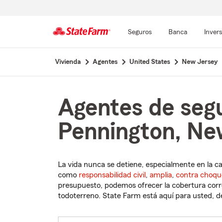
Seguros
Banca
Inver
Comienzo
Vivienda
Agentes
United States
New Jersey
del
contenido
principal
Agentes de seg
Pennington, Ne
La vida nunca se detiene, especialmente en la c
como
responsabilidad civil
,
amplia
,
contra choqu
presupuesto, podemos ofrecer la cobertura corre
todoterreno. State Farm está aquí para usted, des