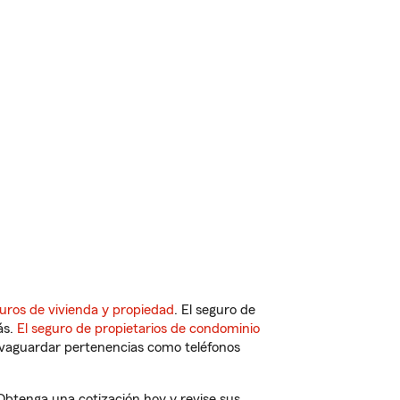
uros de vivienda y propiedad
. El seguro de
ás.
El seguro de propietarios de condominio
vaguardar pertenencias como teléfonos
 Obtenga una cotización hoy y revise sus