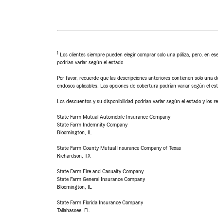
1
Los clientes siempre pueden elegir comprar solo una póliza, pero, en ese
podrían variar según el estado.
Por favor, recuerde que las descripciones anteriores contienen solo una de
endosos aplicables. Las opciones de cobertura podrían variar según el es
Los descuentos y su disponibilidad podrían variar según el estado y los re
State Farm Mutual Automobile Insurance Company
State Farm Indemnity Company
Bloomington, IL
State Farm County Mutual Insurance Company of Texas
Richardson, TX
State Farm Fire and Casualty Company
State Farm General Insurance Company
Bloomington, IL
State Farm Florida Insurance Company
Tallahassee, FL