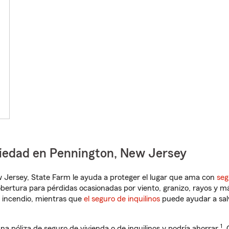
piedad en Pennington, New Jersey
ew Jersey, State Farm le ayuda a proteger el lugar que ama con
seg
obertura para pérdidas ocasionadas por viento, granizo, rayos y m
 incendio, mientras que
el seguro de inquilinos
puede ayudar a sal
1
na póliza de seguro de vivienda o de inquilinos y podría ahorrar
.