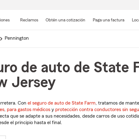
Pasar
al
siones
Reclamos
Obtén una cotización
Paga una factura
Loc
contenido
principal
Pennington
uro de auto de State 
w Jersey
arretera. Con
el seguro de auto de State Farm
, tratamos de mant
es
,
para gastos médicos
y
protección contra conductores sin seg
cta que se adapte a sus necesidades, desde carros de uso cotidian
de el principio hasta el final.