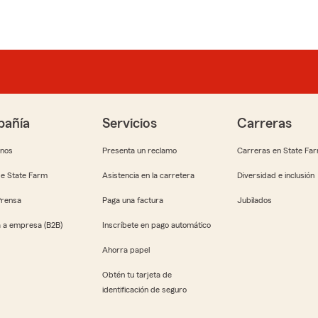
añía
Servicios
Carreras
anos
Presenta un reclamo
Carreras en State Fa
e State Farm
Asistencia en la carretera
Diversidad e inclusión
Prensa
Paga una factura
Jubilados
 a empresa (B2B)
Inscríbete en pago automático
Ahorra papel
Obtén tu tarjeta de
identificación de seguro