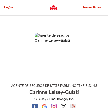
Pasar
al
English
Iniciar Sesión
contenido
principal
Comienzo
del
contenido
principal
®
AGENTE DE SEGUROS DE STATE FARM
,
NORTHFIELD
, NJ
Carinne Leisey-Gulati
C Leisey Gulati Ins Agcy Inc