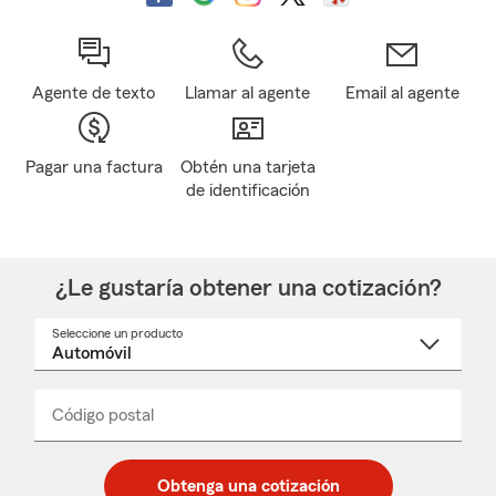
Agente de texto
Llamar al agente
Email al agente
Pagar una factura
Obtén una tarjeta
de identificación
¿Le gustaría obtener una cotización?
Seleccione un producto
Seleccione
un
nombre
de
producto
del
Código postal
Ingresa
Ingresa
_____
menú
un
un
desplegable
código
código
postal
postal
Obtenga una cotización
de
de