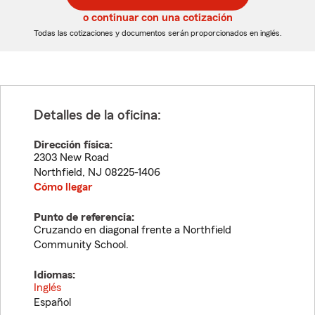
5
5
o continuar con una cotización
dígitos
dígitos
Todas las cotizaciones y documentos serán proporcionados en inglés.
Detalles de la oficina:
Dirección física:
2303 New Road
Northfield
,
NJ
08225-1406
Cómo llegar
Punto de referencia:
Cruzando en diagonal frente a Northfield
Community School.
Idiomas:
Inglés
Español