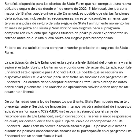
Beneficio disponible para los clientes de State Farm que han comprado una nueva
póliza de seguro de vida desde el 1 de enero de 2022. Si bien cualquier persona
mayor de 18 años puede unirse a Life Enhanced, es posible que ciertas funciones
de la aplicación, incluyendo las recompensas, no estén disponibles a menos que
tengas una póliza de seguro de vida elegible de State Farm.En este momento, los
titulares de póliza en Florida y New York no son elegibles para el programa
completo.Ten en cuenta que algunos titulares de póliza pueden experimentar un
retraso antes de que una nueva póliza sea elegible para recompensas.
Esto no es una solicitud para comprar o vender productos de seguros de State
Farm.
La participación de Life Enhanced está sujeta a la elegibilidad del programa y varía
según el estado. Sujeto a los términos y condiciones del acuerdo. La aplicación Life
Enhanced está disponible para Android e iOS. Es posible que se requiera un
dispositivo móvil iOS o Android para usar todas las funciones del programa Life
Enhanced. Los clientes deben aceptar autorizar a State Farm a recopilar datos
sobre salud y bienestar. Los usuarios de aplicaciones móviles deben aceptar un
acuerdo de licencia.
De conformidad con la ley de impuestos pertinente, State Farm puede enviarte y
presentar ante el Servicio de Impuestos Internos y/u otra autoridad de impuestos
aplicable un Formulario 1099-MISC (ingresos misceláneos) por el canje de
recompensas de Life Enhanced, según corresponda. Tú eres el único responsable
de cualquier consecuencia fiscal que surja del canje de recompensas de Life
Enhanced. State Farm no provee asesoría fiscal ni legal. Es posible que desees
discutir las posibles consecuencias fiscales de tu participación en el programa Life
Enhanced con un asesor fiscal o legal.