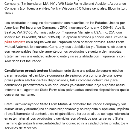
Company. (Sin licencia en MA, NY y WI) State Farm Life and Accident Assurance
Company (con licencia en New York y Wisconsin) Oficinas centrales, Bloomington,
Illinois.
Los productos de seguro de mascotas son suscritos en los Estados Unidos por
American Pet Insurance Company y ZPIC Insurance Company, 6100-4th Ave S,
Seattle, WA 98108. Administrado por Trupanion Managers USA, Inc. (CA: con
licencia No. 0G22803, NPN 9588590). Se aplican términos y condiciones, revise la
póliza completa
en la página web de Trupanion para obtener detalles. State Farm
Mutual Automobile Insurance Company, sus subsidiarias y afiliadas no ofrecen ni
son responsables financieramente por los productos de seguro de mascotas.
State Farm es una entidad independiente y no está afiliada con Trupanion ni con
American Pet Insurance.
Condiciones preexistentes:
Si actualmente tiene una póliza de seguro médico
para mascotas, el cambio de compañía de seguros o la compra de una nueva
póliza podría afectar ciertas disposiciones, tales como las coberturas para
condiciones preexistentes o los deducibles ya establecidos bajo su póliza actual.
Informe a su agente de State Farm si su póliza actual contiene disposiciones que le
convenga mantener.
State Farm (incluyendo State Farm Mutual Automobile Insurance Company y sus
subsidiarias y afiliadas) no se hace responsable y no respalda ni aprueba, implícita
ni explícitamente, el contenido de ningún sitio de terceros al que se haga referencia
en este material. Los productos y servicios son ofrecidos por terceros y State
Farm no garantiza la mercantabilidad, la idoneidad ni la calidad de los productos y
servicios de terceros.