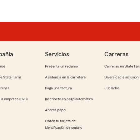
añía
Servicios
Carreras
anos
Presenta un reclamo
Carreras en State Fa
e State Farm
Asistencia en la carretera
Diversidad e inclusión
Prensa
Paga una factura
Jubilados
 a empresa (B2B)
Inscríbete en pago automático
Ahorra papel
Obtén tu tarjeta de
identificación de seguro