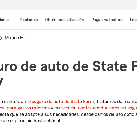
Pasar
al
siones
Reclamos
Obtén una cotización
Paga una factura
Loc
contenido
principal
Mullica Hill
ro de auto de State 
y
arretera. Con
el seguro de auto de State Farm
, tratamos de mant
es
,
para gastos médicos
y
protección contra conductores sin seg
cta que se adapte a sus necesidades, desde carros de uso cotidian
de el principio hasta el final.