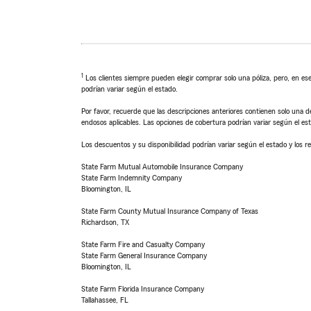
1
Los clientes siempre pueden elegir comprar solo una póliza, pero, en ese
podrían variar según el estado.
Por favor, recuerde que las descripciones anteriores contienen solo una de
endosos aplicables. Las opciones de cobertura podrían variar según el es
Los descuentos y su disponibilidad podrían variar según el estado y los re
State Farm Mutual Automobile Insurance Company
State Farm Indemnity Company
Bloomington, IL
State Farm County Mutual Insurance Company of Texas
Richardson, TX
State Farm Fire and Casualty Company
State Farm General Insurance Company
Bloomington, IL
State Farm Florida Insurance Company
Tallahassee, FL