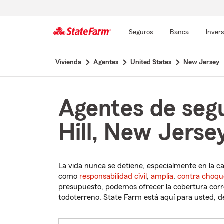
Seguros
Banca
Inver
Comienzo
Vivienda
Agentes
United States
New Jersey
del
contenido
principal
Agentes de segu
Hill, New Jerse
La vida nunca se detiene, especialmente en la c
como
responsabilidad civil
,
amplia
,
contra choqu
presupuesto, podemos ofrecer la cobertura corre
todoterreno. State Farm está aquí para usted, des