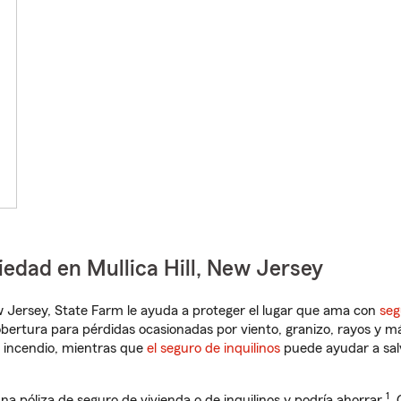
iedad en Mullica Hill, New Jersey
ew Jersey, State Farm le ayuda a proteger el lugar que ama con
seg
obertura para pérdidas ocasionadas por viento, granizo, rayos y m
 incendio, mientras que
el seguro de inquilinos
puede ayudar a sal
1
na póliza de seguro de vivienda o de inquilinos y podría ahorrar
.