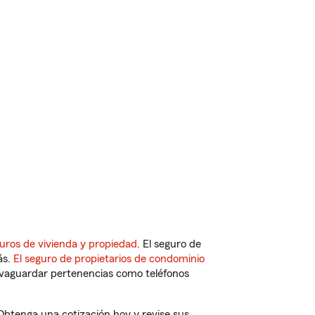
uros de vivienda y propiedad
. El seguro de
ás.
El seguro de propietarios de condominio
vaguardar pertenencias como teléfonos
 Obtenga una cotización hoy y revise sus