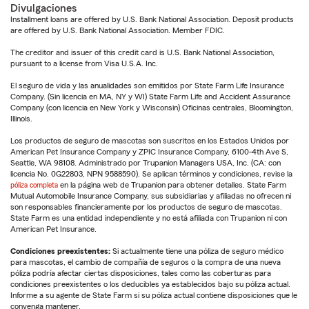
Divulgaciones
Installment loans are offered by U.S. Bank National Association. Deposit products
are offered by U.S. Bank National Association. Member FDIC.
The creditor and issuer of this credit card is U.S. Bank National Association,
pursuant to a license from Visa U.S.A. Inc.
El seguro de vida y las anualidades son emitidos por State Farm Life Insurance
Company. (Sin licencia en MA, NY y WI) State Farm Life and Accident Assurance
Company (con licencia en New York y Wisconsin) Oficinas centrales, Bloomington,
Illinois.
Los productos de seguro de mascotas son suscritos en los Estados Unidos por
American Pet Insurance Company y ZPIC Insurance Company, 6100-4th Ave S,
Seattle, WA 98108. Administrado por Trupanion Managers USA, Inc. (CA: con
licencia No. 0G22803, NPN 9588590). Se aplican términos y condiciones, revise la
póliza completa
en la página web de Trupanion para obtener detalles. State Farm
Mutual Automobile Insurance Company, sus subsidiarias y afiliadas no ofrecen ni
son responsables financieramente por los productos de seguro de mascotas.
State Farm es una entidad independiente y no está afiliada con Trupanion ni con
American Pet Insurance.
Condiciones preexistentes:
Si actualmente tiene una póliza de seguro médico
para mascotas, el cambio de compañía de seguros o la compra de una nueva
póliza podría afectar ciertas disposiciones, tales como las coberturas para
condiciones preexistentes o los deducibles ya establecidos bajo su póliza actual.
Informe a su agente de State Farm si su póliza actual contiene disposiciones que le
convenga mantener.