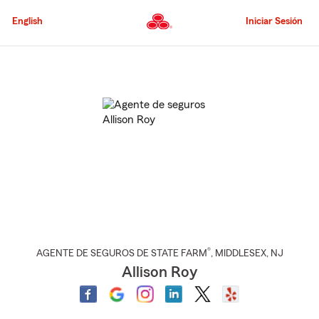
Pasar
al
English
Iniciar Sesión
contenido
principal
Comienzo
del
contenido
principal
®
AGENTE DE SEGUROS DE STATE FARM
,
MIDDLESEX
, NJ
Allison Roy