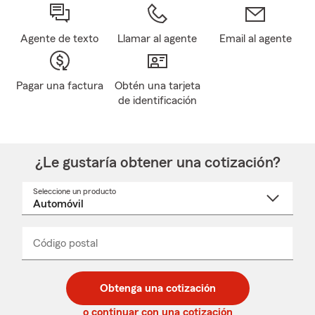
Agente de texto
Llamar al agente
Email al agente
Pagar una factura
Obtén una tarjeta
de identificación
¿Le gustaría obtener una cotización?
Seleccione un producto
Seleccione
un
nombre
de
producto
del
Código postal
Ingresa
Ingresa
_____
menú
un
un
desplegable
código
código
postal
postal
Obtenga una cotización
de
de
5
5
o continuar con una cotización