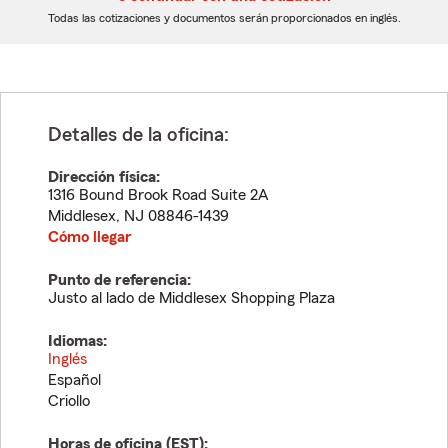
dígitos
dígitos
Todas las cotizaciones y documentos serán proporcionados en inglés.
Detalles de la oficina:
Dirección física:
1316 Bound Brook Road Suite 2A
Middlesex
,
NJ
08846-1439
Cómo llegar
Punto de referencia:
Justo al lado de Middlesex Shopping Plaza
Idiomas:
Inglés
Español
Criollo
Horas de oficina (
EST
):