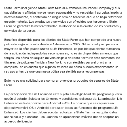
State Farm (incluyendo State Farm Mutual Automobile Insurance Company y sus
subsidiarias y afiliadas) no se hace responsable y no respalda ni aprueba, implícita
ni explícitamente, el contenido de ningún sitio de terceros al que se haga referencia
en este material. Los productos y servicios son ofrecidos por terceros y State
Farm no garantiza la mercantabilidad, la idoneidad ni la calidad de los productos y
servicios de terceros.
Beneficio disponible para los clientes de State Farm que han comprado una nueva
póliza de seguro de vida desde el 1 de enero de 2022. Si bien cualquier persona
mayor de 18 años puede unirse a Life Enhanced, es posible que ciertas funciones
de la aplicación, incluyendo las recompensas, no estén disponibles a menos que
tengas una póliza de seguro de vida elegible de State Farm.En este momento, los
titulares de póliza en Florida y New York no son elegibles para el programa
completo.Ten en cuenta que algunos titulares de póliza pueden experimentar un
retraso antes de que una nueva póliza sea elegible para recompensas.
Esto no es una solicitud para comprar o vender productos de seguros de State
Farm.
La participación de Life Enhanced está sujeta a la elegibilidad del programa y varía
según el estado. Sujeto a los términos y condiciones del acuerdo. La aplicación Life
Enhanced está disponible para Android e iOS. Es posible que se requiera un
dispositivo móvil iOS o Android para usar todas las funciones del programa Life
Enhanced. Los clientes deben aceptar autorizar a State Farm a recopilar datos
sobre salud y bienestar. Los usuarios de aplicaciones móviles deben aceptar un
acuerdo de licencia.