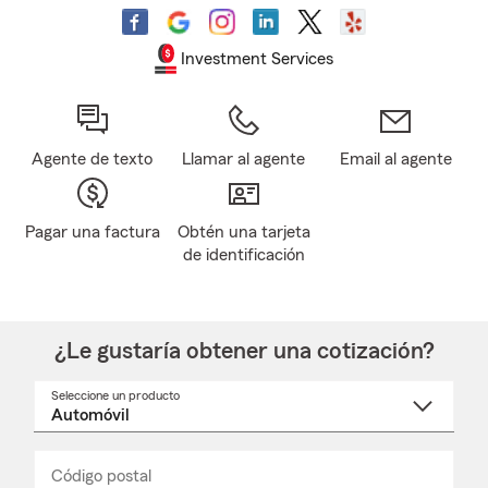
Investment Services
Agente de texto
Llamar al agente
Email al agente
Pagar una factura
Obtén una tarjeta
de identificación
¿Le gustaría obtener una cotización?
Seleccione un producto
Seleccione
un
nombre
de
producto
del
Código postal
Ingresa
Ingresa
_____
menú