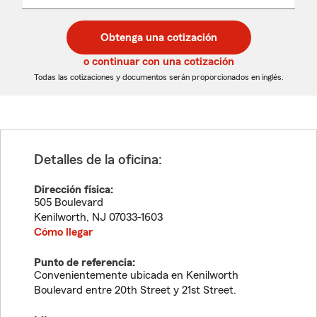
un
un
desplegable
código
código
postal
postal
Obtenga una cotización
de
de
5
5
o continuar con una cotización
dígitos
dígitos
Todas las cotizaciones y documentos serán proporcionados en inglés.
Detalles de la oficina:
Dirección física:
505 Boulevard
Kenilworth
,
NJ
07033-1603
Cómo llegar
Punto de referencia:
Convenientemente ubicada en Kenilworth
Boulevard entre 20th Street y 21st Street.