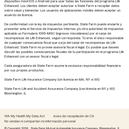
dispositivo móvil iOS o Android para usar todas las funciones del programa Life
Enhanced. Los clientes deben aceptar autorizar a State Farm a recopilar datos
sobre salud y bienestar. Los usuarios de aplicaciones móviles deben aceptar un
acuerdo de licencia.
De conformidad con la ley de impuestos pertinente, State Farm puede enviarte y
presentar ante el Servicio de Impuestos Internos y/u otra autoridad de impuestos
aplicable un Formulario 1099-MISC (ingresos misceláneos) por el canje de
recompensas de Life Enhanced, según corresponda. Tú eres el único responsable
de cualquier consecuencia fiscal que surja del canje de recompensas de Life
Enhanced. State Farm no provee asesoría fiscal ni legal. Es posible que desees
discutir las posibles consecuencias fiscales de tu participación en el programa Life
Enhanced con un asesor fiscal o legal.
Cada aseguradora de State Farm asume la exclusiva responsabilidad financiera
por sus propios productos.
State Farm Life Insurance Company (sin licencia en MA, NY ni WI)
State Farm Life and Accident Assurance Company (con licencia en NY y WI)
Bloomington, IL
WA My Health My Data Act
Aviso de recopilación de CA
No vendan ni compartan mi información personal
© Copyright
2026
, State Farm Mutual Automobile Insurance Company, Bloomington, IL