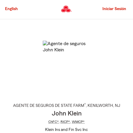
Pasar
al
English
Iniciar Sesión
contenido
principal
Comienzo
del
contenido
principal
®
AGENTE DE SEGUROS DE STATE FARM
,
KENILWORTH
, NJ
John Klein
ChFC®
,
RICP®
,
WMCP®
Klein Ins and Fin Svc Inc