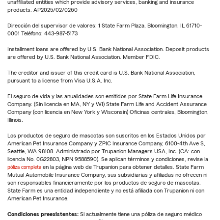
unaffiliated entities which provide advisory services, banking and insurance
products. AP2025/02/0260
Dirección del supervisor de valores: 1 State Farm Plaza, Bloomington, IL 61710-
0001 Teléfono: 443-987-5173
Installment loans are offered by U.S. Bank National Association. Deposit products
are offered by U.S. Bank National Association. Member FDIC.
The creditor and issuer of this credit card is U.S. Bank National Association,
pursuant to a license from Visa U.S.A. Inc.
El seguro de vida y las anualidades son emitidos por State Farm Life Insurance
Company. (Sin licencia en MA, NY y WI) State Farm Life and Accident Assurance
Company (con licencia en New York y Wisconsin) Oficinas centrales, Bloomington,
Illinois.
Los productos de seguro de mascotas son suscritos en los Estados Unidos por
American Pet Insurance Company y ZPIC Insurance Company, 6100-4th Ave S,
Seattle, WA 98108. Administrado por Trupanion Managers USA, Inc. (CA: con
licencia No. 0G22803, NPN 9588590). Se aplican términos y condiciones, revise la
póliza completa
en la página web de Trupanion para obtener detalles. State Farm
Mutual Automobile Insurance Company, sus subsidiarias y afiliadas no ofrecen ni
son responsables financieramente por los productos de seguro de mascotas.
State Farm es una entidad independiente y no está afiliada con Trupanion ni con
American Pet Insurance.
Condiciones preexistentes:
Si actualmente tiene una póliza de seguro médico