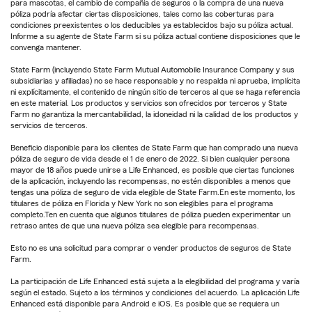
para mascotas, el cambio de compañía de seguros o la compra de una nueva
póliza podría afectar ciertas disposiciones, tales como las coberturas para
condiciones preexistentes o los deducibles ya establecidos bajo su póliza actual.
Informe a su agente de State Farm si su póliza actual contiene disposiciones que le
convenga mantener.
State Farm (incluyendo State Farm Mutual Automobile Insurance Company y sus
subsidiarias y afiliadas) no se hace responsable y no respalda ni aprueba, implícita
ni explícitamente, el contenido de ningún sitio de terceros al que se haga referencia
en este material. Los productos y servicios son ofrecidos por terceros y State
Farm no garantiza la mercantabilidad, la idoneidad ni la calidad de los productos y
servicios de terceros.
Beneficio disponible para los clientes de State Farm que han comprado una nueva
póliza de seguro de vida desde el 1 de enero de 2022. Si bien cualquier persona
mayor de 18 años puede unirse a Life Enhanced, es posible que ciertas funciones
de la aplicación, incluyendo las recompensas, no estén disponibles a menos que
tengas una póliza de seguro de vida elegible de State Farm.En este momento, los
titulares de póliza en Florida y New York no son elegibles para el programa
completo.Ten en cuenta que algunos titulares de póliza pueden experimentar un
retraso antes de que una nueva póliza sea elegible para recompensas.
Esto no es una solicitud para comprar o vender productos de seguros de State
Farm.
La participación de Life Enhanced está sujeta a la elegibilidad del programa y varía
según el estado. Sujeto a los términos y condiciones del acuerdo. La aplicación Life
Enhanced está disponible para Android e iOS. Es posible que se requiera un