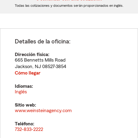
dígitos
dígitos
Todas las cotizaciones y documentos serán proporcionados en inglés.
Detalles de la oficina:
Dirección física:
665 Bennetts Mills Road
Jackson
,
NJ
08527-3854
Cómo llegar
Idiomas:
Inglés
Sitio web:
www.weinsteinagency.com
Teléfono:
732-833-2222