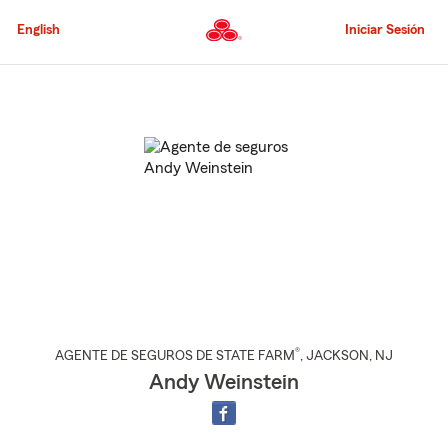
Pasar
al
English
Iniciar Sesión
contenido
principal
Comienzo
del
contenido
principal
®
AGENTE DE SEGUROS DE STATE FARM
,
JACKSON
, NJ
Andy Weinstein