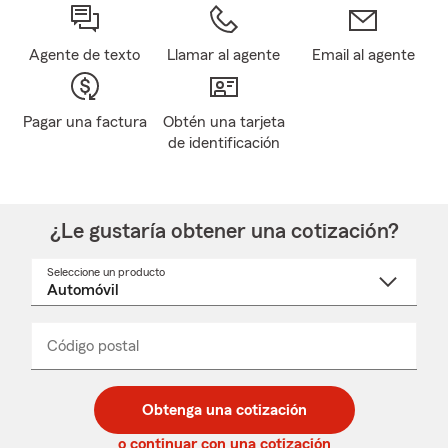
Agente de texto
Llamar al agente
Email al agente
Pagar una factura
Obtén una tarjeta
de identificación
¿Le gustaría obtener una cotización?
Seleccione un producto
Seleccione
un
nombre
de
producto
del
Código postal
Ingresa
Ingresa
_____
menú
un
un
desplegable
código
código
postal
postal
Obtenga una cotización
de
de
5
5
o continuar con una cotización