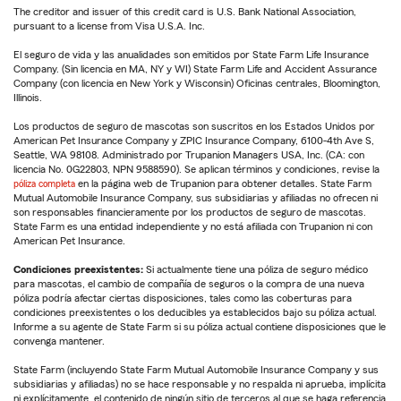
The creditor and issuer of this credit card is U.S. Bank National Association,
pursuant to a license from Visa U.S.A. Inc.
El seguro de vida y las anualidades son emitidos por State Farm Life Insurance
Company. (Sin licencia en MA, NY y WI) State Farm Life and Accident Assurance
Company (con licencia en New York y Wisconsin) Oficinas centrales, Bloomington,
Illinois.
Los productos de seguro de mascotas son suscritos en los Estados Unidos por
American Pet Insurance Company y ZPIC Insurance Company, 6100-4th Ave S,
Seattle, WA 98108. Administrado por Trupanion Managers USA, Inc. (CA: con
licencia No. 0G22803, NPN 9588590). Se aplican términos y condiciones, revise la
póliza completa
en la página web de Trupanion para obtener detalles. State Farm
Mutual Automobile Insurance Company, sus subsidiarias y afiliadas no ofrecen ni
son responsables financieramente por los productos de seguro de mascotas.
State Farm es una entidad independiente y no está afiliada con Trupanion ni con
American Pet Insurance.
Condiciones preexistentes:
Si actualmente tiene una póliza de seguro médico
para mascotas, el cambio de compañía de seguros o la compra de una nueva
póliza podría afectar ciertas disposiciones, tales como las coberturas para
condiciones preexistentes o los deducibles ya establecidos bajo su póliza actual.
Informe a su agente de State Farm si su póliza actual contiene disposiciones que le
convenga mantener.
State Farm (incluyendo State Farm Mutual Automobile Insurance Company y sus
subsidiarias y afiliadas) no se hace responsable y no respalda ni aprueba, implícita
ni explícitamente, el contenido de ningún sitio de terceros al que se haga referencia