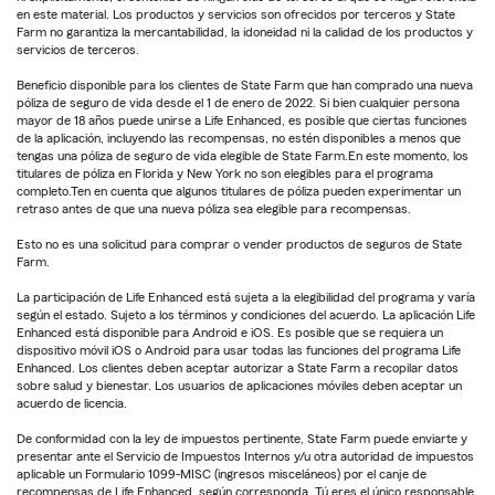
en este material. Los productos y servicios son ofrecidos por terceros y State
Farm no garantiza la mercantabilidad, la idoneidad ni la calidad de los productos y
servicios de terceros.
Beneficio disponible para los clientes de State Farm que han comprado una nueva
póliza de seguro de vida desde el 1 de enero de 2022. Si bien cualquier persona
mayor de 18 años puede unirse a Life Enhanced, es posible que ciertas funciones
de la aplicación, incluyendo las recompensas, no estén disponibles a menos que
tengas una póliza de seguro de vida elegible de State Farm.En este momento, los
titulares de póliza en Florida y New York no son elegibles para el programa
completo.Ten en cuenta que algunos titulares de póliza pueden experimentar un
retraso antes de que una nueva póliza sea elegible para recompensas.
Esto no es una solicitud para comprar o vender productos de seguros de State
Farm.
La participación de Life Enhanced está sujeta a la elegibilidad del programa y varía
según el estado. Sujeto a los términos y condiciones del acuerdo. La aplicación Life
Enhanced está disponible para Android e iOS. Es posible que se requiera un
dispositivo móvil iOS o Android para usar todas las funciones del programa Life
Enhanced. Los clientes deben aceptar autorizar a State Farm a recopilar datos
sobre salud y bienestar. Los usuarios de aplicaciones móviles deben aceptar un
acuerdo de licencia.
De conformidad con la ley de impuestos pertinente, State Farm puede enviarte y
presentar ante el Servicio de Impuestos Internos y/u otra autoridad de impuestos
aplicable un Formulario 1099-MISC (ingresos misceláneos) por el canje de
recompensas de Life Enhanced, según corresponda. Tú eres el único responsable