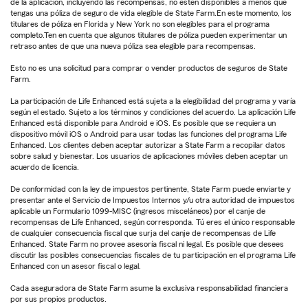
de la aplicación, incluyendo las recompensas, no estén disponibles a menos que
tengas una póliza de seguro de vida elegible de State Farm.En este momento, los
titulares de póliza en Florida y New York no son elegibles para el programa
completo.Ten en cuenta que algunos titulares de póliza pueden experimentar un
retraso antes de que una nueva póliza sea elegible para recompensas.
Esto no es una solicitud para comprar o vender productos de seguros de State
Farm.
La participación de Life Enhanced está sujeta a la elegibilidad del programa y varía
según el estado. Sujeto a los términos y condiciones del acuerdo. La aplicación Life
Enhanced está disponible para Android e iOS. Es posible que se requiera un
dispositivo móvil iOS o Android para usar todas las funciones del programa Life
Enhanced. Los clientes deben aceptar autorizar a State Farm a recopilar datos
sobre salud y bienestar. Los usuarios de aplicaciones móviles deben aceptar un
acuerdo de licencia.
De conformidad con la ley de impuestos pertinente, State Farm puede enviarte y
presentar ante el Servicio de Impuestos Internos y/u otra autoridad de impuestos
aplicable un Formulario 1099-MISC (ingresos misceláneos) por el canje de
recompensas de Life Enhanced, según corresponda. Tú eres el único responsable
de cualquier consecuencia fiscal que surja del canje de recompensas de Life
Enhanced. State Farm no provee asesoría fiscal ni legal. Es posible que desees
discutir las posibles consecuencias fiscales de tu participación en el programa Life
Enhanced con un asesor fiscal o legal.
Cada aseguradora de State Farm asume la exclusiva responsabilidad financiera
por sus propios productos.