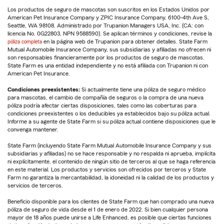
Los productos de seguro de mascotas son suscritos en los Estados Unidos por
American Pet Insurance Company y ZPIC Insurance Company, 6100-4th Ave S,
Seattle, WA 98108. Administrado por Trupanion Managers USA, Inc. (CA: con
licencia No. 0G22803, NPN 9588590). Se aplican términos y condiciones, revise la
póliza completa
en la página web de Trupanion para obtener detalles. State Farm
Mutual Automobile Insurance Company, sus subsidiarias y afiliadas no ofrecen ni
son responsables financieramente por los productos de seguro de mascotas.
State Farm es una entidad independiente y no está afiliada con Trupanion ni con
American Pet Insurance.
Condiciones preexistentes:
Si actualmente tiene una póliza de seguro médico
para mascotas, el cambio de compañía de seguros o la compra de una nueva
póliza podría afectar ciertas disposiciones, tales como las coberturas para
condiciones preexistentes o los deducibles ya establecidos bajo su póliza actual.
Informe a su agente de State Farm si su póliza actual contiene disposiciones que le
convenga mantener.
State Farm (incluyendo State Farm Mutual Automobile Insurance Company y sus
subsidiarias y afiliadas) no se hace responsable y no respalda ni aprueba, implícita
ni explícitamente, el contenido de ningún sitio de terceros al que se haga referencia
en este material. Los productos y servicios son ofrecidos por terceros y State
Farm no garantiza la mercantabilidad, la idoneidad ni la calidad de los productos y
servicios de terceros.
Beneficio disponible para los clientes de State Farm que han comprado una nueva
póliza de seguro de vida desde el 1 de enero de 2022. Si bien cualquier persona
mayor de 18 años puede unirse a Life Enhanced, es posible que ciertas funciones