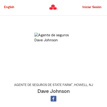
Pasar
al
English
Iniciar Sesión
contenido
principal
Comienzo
del
contenido
principal
®
AGENTE DE SEGUROS DE STATE FARM
,
HOWELL
, NJ
Dave Johnson