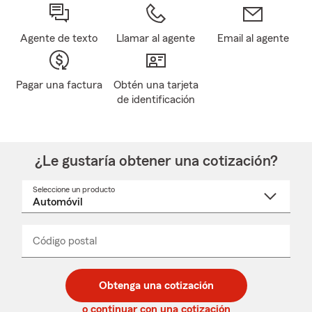
Agente de texto
Llamar al agente
Email al agente
Pagar una factura
Obtén una tarjeta
de identificación
¿Le gustaría obtener una cotización?
Seleccione un producto
Seleccione
un
nombre
de
producto
del
Código postal
Ingresa
Ingresa
_____
menú
un
un
desplegable
código
código
postal
postal
Obtenga una cotización
de
de
5
5
o continuar con una cotización