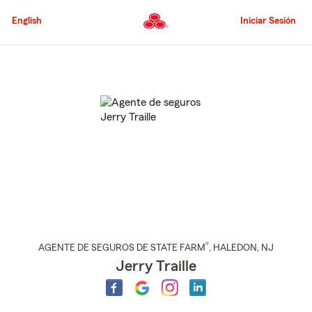
Pasar
al
English
Iniciar Sesión
contenido
principal
Comienzo
del
contenido
principal
®
AGENTE DE SEGUROS DE STATE FARM
,
HALEDON
, NJ
Jerry Traille