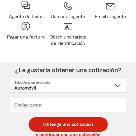
Agente de texto
Llamar al agente
Email al agente
Pagar una factura
Obtén una tarjeta
de identificación
¿Le gustaría obtener una cotización?
Seleccione un producto
Seleccione
un
nombre
de
producto
del
Código postal
Ingresa
Ingresa
_____
menú
un
un
desplegable
código
código
postal
postal
Obtenga una cotización
de
de
5
5
o continuar con una cotización