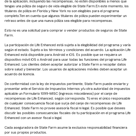
de la aplicación, incluyendo las recompensas, no estén disponibles a menos que
tengas una póliza de seguro de vida elegible de State Farm.En este momento, los
titulares de póliza en Florida y New York no son elegibles para el programa
completo.Ten en cuenta que algunos titulares de póliza pueden experimentar un
retraso antes de que una nueva póliza sea elegible para recompensas.
Esto no es una solicitud para comprar o vender productos de seguros de State
Farm.
La participación de Life Enhanced está sujeta a la elegibilidad del programa y varía
según el estado. Sujeto a los términos y condiciones del acuerdo. La aplicación Life
Enhanced está disponible para Android e iOS. Es posible que se requiera un
dispositivo móvil iOS o Android para usar todas las funciones del programa Life
Enhanced. Los clientes deben aceptar autorizar a State Farm a recopilar datos
sobre salud y bienestar. Los usuarios de aplicaciones móviles deben aceptar un
acuerdo de licencia.
De conformidad con la ley de impuestos pertinente, State Farm puede enviarte y
presentar ante el Servicio de Impuestos Internos y/u otra autoridad de impuestos
aplicable un Formulario 1099-MISC (ingresos misceláneos) por el canje de
recompensas de Life Enhanced, según corresponda. Tú eres el único responsable
de cualquier consecuencia fiscal que surja del canje de recompensas de Life
Enhanced. State Farm no provee asesoría fiscal ni legal. Es posible que desees
discutir las posibles consecuencias fiscales de tu participación en el programa Life
Enhanced con un asesor fiscal o legal.
Cada aseguradora de State Farm asume la exclusiva responsabilidad financiera
por sus propios productos.