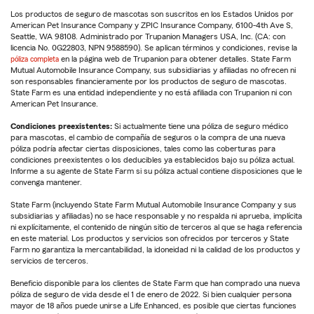
Los productos de seguro de mascotas son suscritos en los Estados Unidos por
American Pet Insurance Company y ZPIC Insurance Company, 6100-4th Ave S,
Seattle, WA 98108. Administrado por Trupanion Managers USA, Inc. (CA: con
licencia No. 0G22803, NPN 9588590). Se aplican términos y condiciones, revise la
póliza completa
en la página web de Trupanion para obtener detalles. State Farm
Mutual Automobile Insurance Company, sus subsidiarias y afiliadas no ofrecen ni
son responsables financieramente por los productos de seguro de mascotas.
State Farm es una entidad independiente y no está afiliada con Trupanion ni con
American Pet Insurance.
Condiciones preexistentes:
Si actualmente tiene una póliza de seguro médico
para mascotas, el cambio de compañía de seguros o la compra de una nueva
póliza podría afectar ciertas disposiciones, tales como las coberturas para
condiciones preexistentes o los deducibles ya establecidos bajo su póliza actual.
Informe a su agente de State Farm si su póliza actual contiene disposiciones que le
convenga mantener.
State Farm (incluyendo State Farm Mutual Automobile Insurance Company y sus
subsidiarias y afiliadas) no se hace responsable y no respalda ni aprueba, implícita
ni explícitamente, el contenido de ningún sitio de terceros al que se haga referencia
en este material. Los productos y servicios son ofrecidos por terceros y State
Farm no garantiza la mercantabilidad, la idoneidad ni la calidad de los productos y
servicios de terceros.
Beneficio disponible para los clientes de State Farm que han comprado una nueva
póliza de seguro de vida desde el 1 de enero de 2022. Si bien cualquier persona
mayor de 18 años puede unirse a Life Enhanced, es posible que ciertas funciones