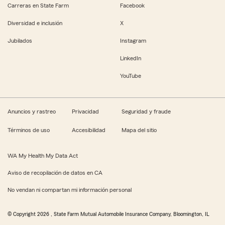
Carreras en State Farm
Facebook
Diversidad e inclusión
X
Jubilados
Instagram
LinkedIn
YouTube
Anuncios y rastreo
Privacidad
Seguridad y fraude
Términos de uso
Accesibilidad
Mapa del sitio
WA My Health My Data Act
Aviso de recopilación de datos en CA
No vendan ni compartan mi información personal
© Copyright
2026
, State Farm Mutual Automobile Insurance Company, Bloomington, IL