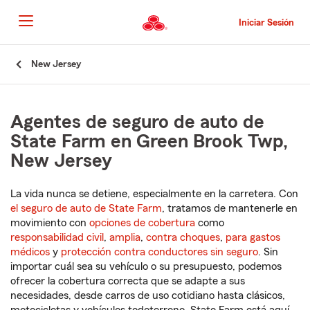
Pasar
al
Iniciar Sesión
contenido
principal
Comienzo
New Jersey
del
contenido
principal
Agentes de seguro de auto de
State Farm en Green Brook Twp,
New Jersey
La vida nunca se detiene, especialmente en la carretera. Con
el seguro de auto de State Farm
, tratamos de mantenerle en
movimiento con
opciones de cobertura
como
responsabilidad civil
,
amplia
,
contra choques
,
para gastos
médicos
y
protección contra conductores sin seguro
. Sin
importar cuál sea su vehículo o su presupuesto, podemos
ofrecer la cobertura correcta que se adapte a sus
necesidades, desde carros de uso cotidiano hasta clásicos,