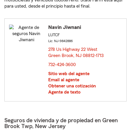
motocicletas y vehículos todoterreno. State Farm está aquí
para usted, desde el principio hasta el final.
Navin Jiwnani
LUTCF
Lic: NJ-9842886
278 Us Highway 22 West
Green Brook, NJ 08812-1713
opens in new window
732-424-3600
Sitio web del agente
Email al agente
Obtener una cotización
Agente de texto
Seguros de vivienda y de propiedad en Green
Brook Twp, New Jersey