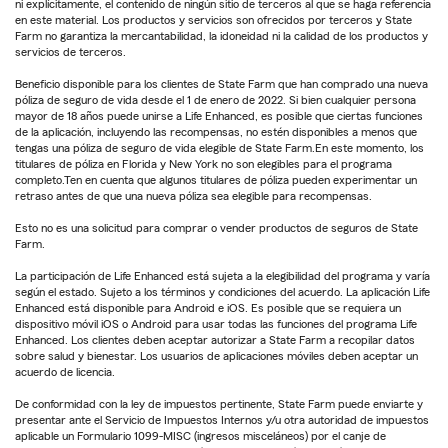
ni explícitamente, el contenido de ningún sitio de terceros al que se haga referencia
en este material. Los productos y servicios son ofrecidos por terceros y State
Farm no garantiza la mercantabilidad, la idoneidad ni la calidad de los productos y
servicios de terceros.
Beneficio disponible para los clientes de State Farm que han comprado una nueva
póliza de seguro de vida desde el 1 de enero de 2022. Si bien cualquier persona
mayor de 18 años puede unirse a Life Enhanced, es posible que ciertas funciones
de la aplicación, incluyendo las recompensas, no estén disponibles a menos que
tengas una póliza de seguro de vida elegible de State Farm.En este momento, los
titulares de póliza en Florida y New York no son elegibles para el programa
completo.Ten en cuenta que algunos titulares de póliza pueden experimentar un
retraso antes de que una nueva póliza sea elegible para recompensas.
Esto no es una solicitud para comprar o vender productos de seguros de State
Farm.
La participación de Life Enhanced está sujeta a la elegibilidad del programa y varía
según el estado. Sujeto a los términos y condiciones del acuerdo. La aplicación Life
Enhanced está disponible para Android e iOS. Es posible que se requiera un
dispositivo móvil iOS o Android para usar todas las funciones del programa Life
Enhanced. Los clientes deben aceptar autorizar a State Farm a recopilar datos
sobre salud y bienestar. Los usuarios de aplicaciones móviles deben aceptar un
acuerdo de licencia.
De conformidad con la ley de impuestos pertinente, State Farm puede enviarte y
presentar ante el Servicio de Impuestos Internos y/u otra autoridad de impuestos
aplicable un Formulario 1099-MISC (ingresos misceláneos) por el canje de