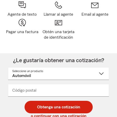
Agente de texto
Llamar al agente
Email al agente
Pagar una factura
Obtén una tarjeta
de identificación
¿Le gustaría obtener una cotización?
Seleccione un producto
Seleccione
un
nombre
de
producto
del
Código postal
Ingresa
Ingresa
_____
menú
un
un
desplegable
código
código
postal
postal
Obtenga una cotización
de
de
5
5
o continuar con una cotización