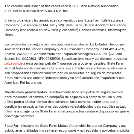
The creditor and issuer of this credit card is U.S. Bank National Association,
pursuant to a license from Visa U.S.A. Inc.
El seguro de vida y las anualidades son emitidos por State Farm Life Insurance
Company. (Sin licencia en MA, NY y WI) State Farm Life and Accident Assurance
Company (con licencia en New York y Wisconsin) Oficinas centrales, Bloomington,
Illinois.
Los productos de seguro de mascotas son suscritos en los Estados Unidos por
American Pet Insurance Company y ZPIC Insurance Company, 6100-4th Ave S,
Seattle, WA 98108. Administrado por Trupanion Managers USA, Inc. (CA: con
licencia No. 0G22803, NPN 9588590). Se aplican términos y condiciones, revise la
póliza completa
en la página web de Trupanion para obtener detalles. State Farm
Mutual Automobile Insurance Company, sus subsidiarias y afiliadas no ofrecen ni
son responsables financieramente por los productos de seguro de mascotas.
State Farm es una entidad independiente y no está afiliada con Trupanion ni con
American Pet Insurance.
Condiciones preexistentes:
Si actualmente tiene una póliza de seguro médico
para mascotas, el cambio de compañía de seguros o la compra de una nueva
póliza podría afectar ciertas disposiciones, tales como las coberturas para
condiciones preexistentes o los deducibles ya establecidos bajo su póliza actual.
Informe a su agente de State Farm si su póliza actual contiene disposiciones que le
convenga mantener.
State Farm (incluyendo State Farm Mutual Automobile Insurance Company y sus
subsidiarias y afiliadas) no se hace responsable y no respalda ni aprueba, implícita