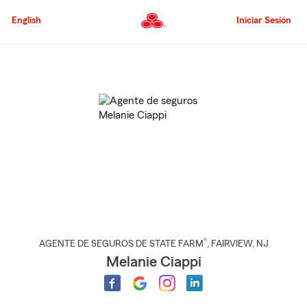
Pasar
al
English
Iniciar Sesión
contenido
principal
Comienzo
del
contenido
principal
®
AGENTE DE SEGUROS DE STATE FARM
,
FAIRVIEW
, NJ
Melanie Ciappi