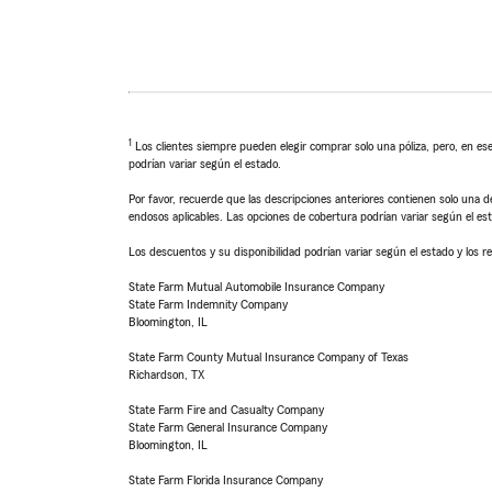
1
Los clientes siempre pueden elegir comprar solo una póliza, pero, en ese
podrían variar según el estado.
Por favor, recuerde que las descripciones anteriores contienen solo una de
endosos aplicables. Las opciones de cobertura podrían variar según el es
Los descuentos y su disponibilidad podrían variar según el estado y los re
State Farm Mutual Automobile Insurance Company
State Farm Indemnity Company
Bloomington, IL
State Farm County Mutual Insurance Company of Texas
Richardson, TX
State Farm Fire and Casualty Company
State Farm General Insurance Company
Bloomington, IL
State Farm Florida Insurance Company