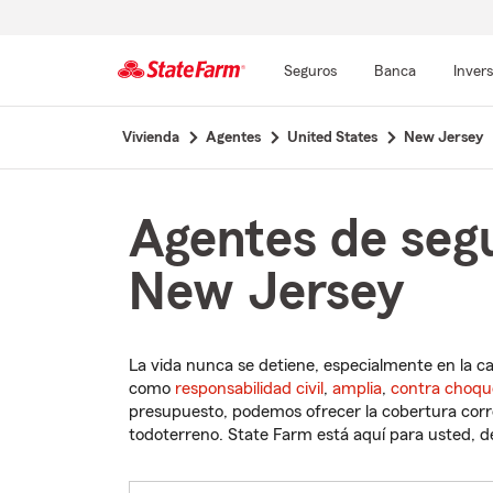
Seguros
Banca
Inver
Comienzo
Vivienda
Agentes
United States
New Jersey
del
contenido
principal
Agentes de segu
New Jersey
La vida nunca se detiene, especialmente en la c
como
responsabilidad civil
,
amplia
,
contra choqu
presupuesto, podemos ofrecer la cobertura corre
todoterreno. State Farm está aquí para usted, des