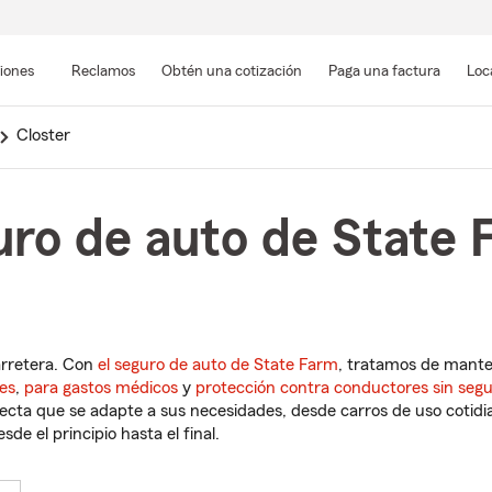
Pasar
al
siones
Reclamos
Obtén una cotización
Paga una factura
Loc
contenido
principal
Closter
ro de auto de State 
arretera. Con
el seguro de auto de State Farm
, tratamos de mant
es
,
para gastos médicos
y
protección contra conductores sin seg
cta que se adapte a sus necesidades, desde carros de uso cotidian
de el principio hasta el final.