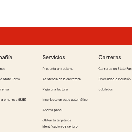
añía
Servicios
Carreras
anos
Presenta un reclamo
Carreras en State Fa
e State Farm
Asistencia en la carretera
Diversidad e inclusión
Prensa
Paga una factura
Jubilados
 a empresa (B2B)
Inscríbete en pago automático
Ahorra papel
Obtén tu tarjeta de
identificación de seguro