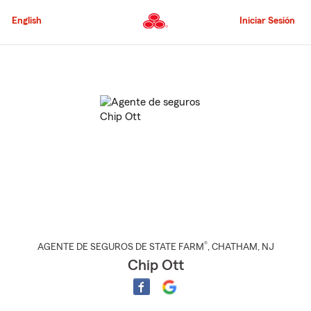
Pasar
al
English
Iniciar Sesión
contenido
principal
Comienzo
del
contenido
principal
®
AGENTE DE SEGUROS DE STATE FARM
,
CHATHAM
, NJ
Chip Ott