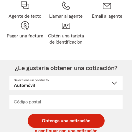
Agente de texto
Llamar al agente
Email al agente
Pagar una factura
Obtén una tarjeta
de identificación
¿Le gustaría obtener una cotización?
Seleccione un producto
Seleccione
un
nombre
de
producto
del
Código postal
Ingresa
Ingresa
_____
menú
un
un
desplegable
código
código
postal
postal
Obtenga una cotización
de
de
5
5
o continuar con una cotización