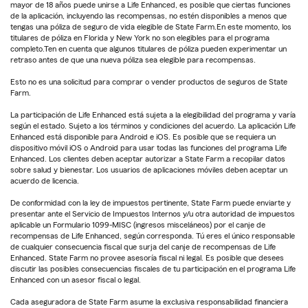
mayor de 18 años puede unirse a Life Enhanced, es posible que ciertas funciones
de la aplicación, incluyendo las recompensas, no estén disponibles a menos que
tengas una póliza de seguro de vida elegible de State Farm.En este momento, los
titulares de póliza en Florida y New York no son elegibles para el programa
completo.Ten en cuenta que algunos titulares de póliza pueden experimentar un
retraso antes de que una nueva póliza sea elegible para recompensas.
Esto no es una solicitud para comprar o vender productos de seguros de State
Farm.
La participación de Life Enhanced está sujeta a la elegibilidad del programa y varía
según el estado. Sujeto a los términos y condiciones del acuerdo. La aplicación Life
Enhanced está disponible para Android e iOS. Es posible que se requiera un
dispositivo móvil iOS o Android para usar todas las funciones del programa Life
Enhanced. Los clientes deben aceptar autorizar a State Farm a recopilar datos
sobre salud y bienestar. Los usuarios de aplicaciones móviles deben aceptar un
acuerdo de licencia.
De conformidad con la ley de impuestos pertinente, State Farm puede enviarte y
presentar ante el Servicio de Impuestos Internos y/u otra autoridad de impuestos
aplicable un Formulario 1099-MISC (ingresos misceláneos) por el canje de
recompensas de Life Enhanced, según corresponda. Tú eres el único responsable
de cualquier consecuencia fiscal que surja del canje de recompensas de Life
Enhanced. State Farm no provee asesoría fiscal ni legal. Es posible que desees
discutir las posibles consecuencias fiscales de tu participación en el programa Life
Enhanced con un asesor fiscal o legal.
Cada aseguradora de State Farm asume la exclusiva responsabilidad financiera