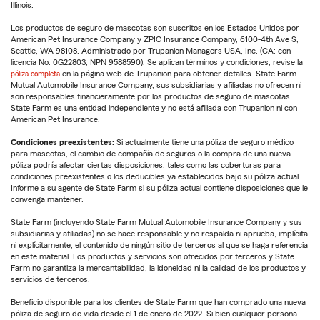
Illinois.
Los productos de seguro de mascotas son suscritos en los Estados Unidos por
American Pet Insurance Company y ZPIC Insurance Company, 6100-4th Ave S,
Seattle, WA 98108. Administrado por Trupanion Managers USA, Inc. (CA: con
licencia No. 0G22803, NPN 9588590). Se aplican términos y condiciones, revise la
póliza completa
en la página web de Trupanion para obtener detalles. State Farm
Mutual Automobile Insurance Company, sus subsidiarias y afiliadas no ofrecen ni
son responsables financieramente por los productos de seguro de mascotas.
State Farm es una entidad independiente y no está afiliada con Trupanion ni con
American Pet Insurance.
Condiciones preexistentes:
Si actualmente tiene una póliza de seguro médico
para mascotas, el cambio de compañía de seguros o la compra de una nueva
póliza podría afectar ciertas disposiciones, tales como las coberturas para
condiciones preexistentes o los deducibles ya establecidos bajo su póliza actual.
Informe a su agente de State Farm si su póliza actual contiene disposiciones que le
convenga mantener.
State Farm (incluyendo State Farm Mutual Automobile Insurance Company y sus
subsidiarias y afiliadas) no se hace responsable y no respalda ni aprueba, implícita
ni explícitamente, el contenido de ningún sitio de terceros al que se haga referencia
en este material. Los productos y servicios son ofrecidos por terceros y State
Farm no garantiza la mercantabilidad, la idoneidad ni la calidad de los productos y
servicios de terceros.
Beneficio disponible para los clientes de State Farm que han comprado una nueva
póliza de seguro de vida desde el 1 de enero de 2022. Si bien cualquier persona