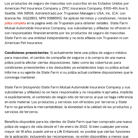
Los productos de seguro de mascotas son suscritos en los Estados Unidos por
American Pet Insurance Company y ZPIC Insurance Company, 6100-4th Ave S,
Seattle, WA 98108. Administrado por Trupanion Managers USA, Inc. (CA: con
licencia No. 0G22803, NPN 9588590). Se aplican términos y condiciones, revise la
póliza completa
en la página web de Trupanion para obtener detalles. State Farm
Mutual Automobile Insurance Company, sus subsidiarias y afiliadas no ofrecen ni
son responsables financieramente por los productos de seguro de mascotas.
State Farm es una entidad independiente y no está afiliada con Trupanion ni con
American Pet Insurance.
Condiciones preexistentes:
Si actualmente tiene una póliza de seguro médico
para mascotas, el cambio de compañía de seguros o la compra de una nueva
póliza podría afectar ciertas disposiciones, tales como las coberturas para
condiciones preexistentes o los deducibles ya establecidos bajo su póliza actual.
Informe a su agente de State Farm si su póliza actual contiene disposiciones que le
convenga mantener.
State Farm (incluyendo State Farm Mutual Automobile Insurance Company y sus
subsidiarias y afiliadas) no se hace responsable y no respalda ni aprueba, implícita
ni explícitamente, el contenido de ningún sitio de terceros al que se haga referencia
en este material. Los productos y servicios son ofrecidos por terceros y State
Farm no garantiza la mercantabilidad, la idoneidad ni la calidad de los productos y
servicios de terceros.
Beneficio disponible para los clientes de State Farm que han comprado una nueva
póliza de seguro de vida desde el 1 de enero de 2022. Si bien cualquier persona
mayor de 18 años puede unirse a Life Enhanced, es posible que ciertas funciones
de la aplicación, incluyendo las recompensas, no estén disponibles a menos que