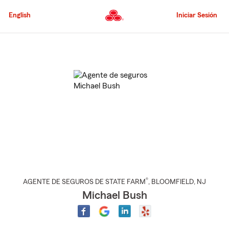
Pasar
al
English
Iniciar Sesión
contenido
principal
Comienzo
del
contenido
principal
®
AGENTE DE SEGUROS DE STATE FARM
,
BLOOMFIELD
, NJ
Michael Bush