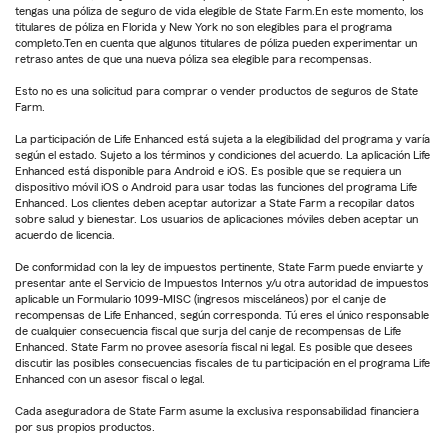
tengas una póliza de seguro de vida elegible de State Farm.En este momento, los
titulares de póliza en Florida y New York no son elegibles para el programa
completo.Ten en cuenta que algunos titulares de póliza pueden experimentar un
retraso antes de que una nueva póliza sea elegible para recompensas.
Esto no es una solicitud para comprar o vender productos de seguros de State
Farm.
La participación de Life Enhanced está sujeta a la elegibilidad del programa y varía
según el estado. Sujeto a los términos y condiciones del acuerdo. La aplicación Life
Enhanced está disponible para Android e iOS. Es posible que se requiera un
dispositivo móvil iOS o Android para usar todas las funciones del programa Life
Enhanced. Los clientes deben aceptar autorizar a State Farm a recopilar datos
sobre salud y bienestar. Los usuarios de aplicaciones móviles deben aceptar un
acuerdo de licencia.
De conformidad con la ley de impuestos pertinente, State Farm puede enviarte y
presentar ante el Servicio de Impuestos Internos y/u otra autoridad de impuestos
aplicable un Formulario 1099-MISC (ingresos misceláneos) por el canje de
recompensas de Life Enhanced, según corresponda. Tú eres el único responsable
de cualquier consecuencia fiscal que surja del canje de recompensas de Life
Enhanced. State Farm no provee asesoría fiscal ni legal. Es posible que desees
discutir las posibles consecuencias fiscales de tu participación en el programa Life
Enhanced con un asesor fiscal o legal.
Cada aseguradora de State Farm asume la exclusiva responsabilidad financiera
por sus propios productos.