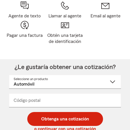
Agente de texto
Llamar al agente
Email al agente
Pagar una factura
Obtén una tarjeta
de identificación
¿Le gustaría obtener una cotización?
Seleccione un producto
Seleccione
un
nombre
de
producto
del
Código postal
Ingresa
Ingresa
_____
menú
un
un
desplegable
código
código
postal
postal
Obtenga una cotización
de
de
5
5
o continuar con una cotización