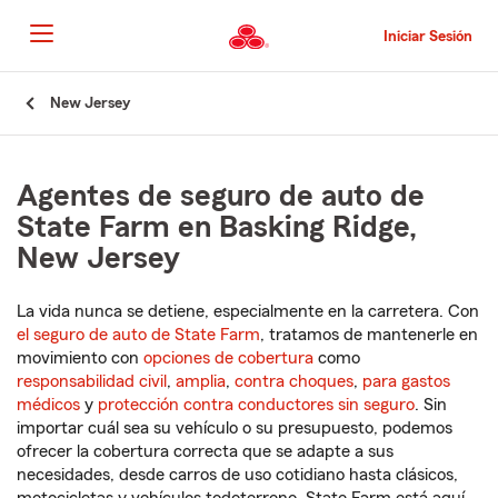
Pasar
al
Iniciar Sesión
contenido
principal
Comienzo
New Jersey
del
contenido
principal
Agentes de seguro de auto de
State Farm en Basking Ridge,
New Jersey
La vida nunca se detiene, especialmente en la carretera. Con
el seguro de auto de State Farm
, tratamos de mantenerle en
movimiento con
opciones de cobertura
como
responsabilidad civil
,
amplia
,
contra choques
,
para gastos
médicos
y
protección contra conductores sin seguro
. Sin
importar cuál sea su vehículo o su presupuesto, podemos
ofrecer la cobertura correcta que se adapte a sus
necesidades, desde carros de uso cotidiano hasta clásicos,