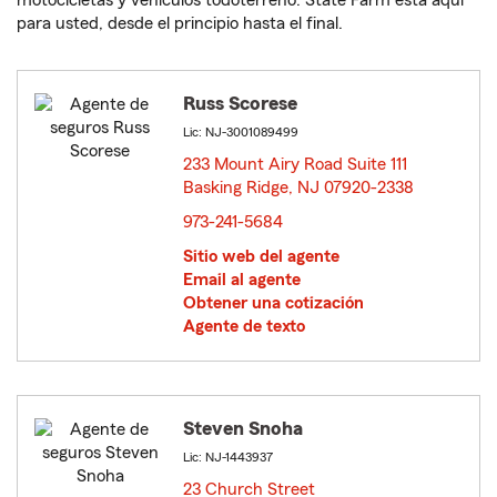
motocicletas y vehículos todoterreno. State Farm está aquí
para usted, desde el principio hasta el final.
Russ Scorese
Lic: NJ-3001089499
233 Mount Airy Road Suite 111
Basking Ridge, NJ 07920-2338
opens in new window
973-241-5684
Sitio web del agente
Email al agente
Obtener una cotización
Agente de texto
Steven Snoha
Lic: NJ-1443937
23 Church Street