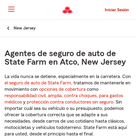
Pasar
al
Iniciar Sesión
contenido
principal
Comienzo
New Jersey
del
contenido
principal
Agentes de seguro de auto de
State Farm en Atco, New Jersey
La vida nunca se detiene, especialmente en la carretera. Con
el seguro de auto de State Farm
, tratamos de mantenerle en
movimiento con
opciones de cobertura
como
responsabilidad civil
,
amplia
,
contra choques
,
para gastos
médicos
y
protección contra conductores sin seguro
. Sin
importar cuál sea su vehículo o su presupuesto, podemos
ofrecer la cobertura correcta que se adapte a sus
necesidades, desde carros de uso cotidiano hasta clásicos,
motocicletas y vehículos todoterreno. State Farm está aquí
para usted, desde el principio hasta el final.