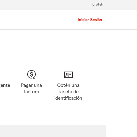
English
Iniciar Sesión
gente
Pagar una
Obtén una
factura
tarjeta de
identificación