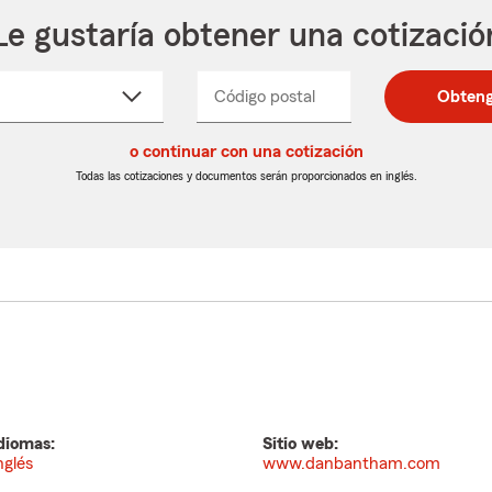
Le gustaría obtener una cotizació
cione
Código postal
Ingresa
Ingresa
Obteng
_____
un
un
re
código
código
cto
o continuar con una cotización
postal
postal
de
de
Todas las cotizaciones y documentos serán proporcionados en inglés.
egable
5
5
dígitos
dígitos
diomas:
Sitio web:
nglés
www.danbantham.com