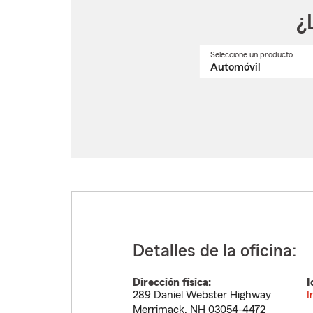
¿
Seleccione un producto
Selec
un
nomb
de
produ
del
menú
despl
Detalles de la oficina:
Dirección física:
I
289 Daniel Webster Highway
I
Merrimack
,
NH
03054-4472