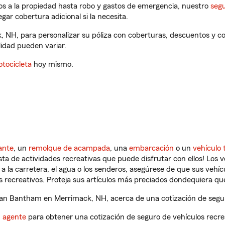
os a la propiedad hasta robo y gastos de emergencia, nuestro
segu
gar cobertura adicional si la necesita.
NH, para personalizar su póliza con coberturas, descuentos y 
ilidad pueden variar.
tocicleta
hoy mismo.
ante
, un
remolque de acampada
, una
embarcación
o un
vehículo 
ista de actividades recreativas que puede disfrutar con ellos! Los 
a la carretera, el agua o los senderos, asegúrese de que sus vehí
 recreativos. Proteja sus artículos más preciados dondequiera qu
n Bantham en Merrimack, NH, acerca de una cotización de seguro
n agente
para obtener una cotización de seguro de vehículos recre