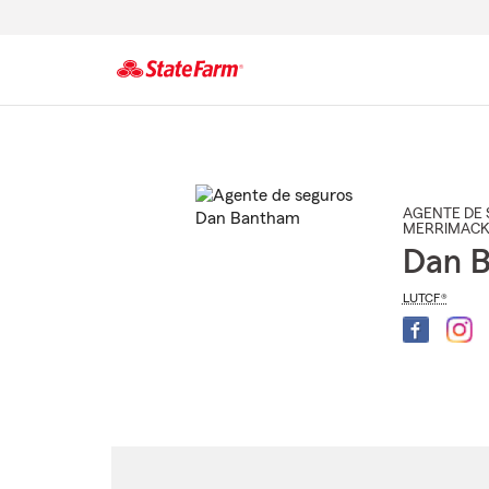
Comienzo
del
contenido
principal
AGENTE DE 
MERRIMAC
Dan 
LUTCF®