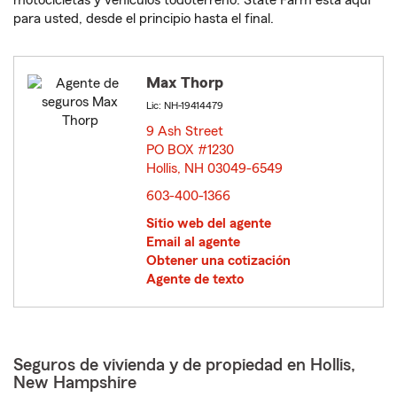
motocicletas y vehículos todoterreno. State Farm está aquí
para usted, desde el principio hasta el final.
Max Thorp
Lic: NH-19414479
9 Ash Street
PO BOX #1230
Hollis, NH 03049-6549
opens in new window
603-400-1366
Sitio web del agente
Email al agente
Obtener una cotización
Agente de texto
Seguros de vivienda y de propiedad en Hollis,
New Hampshire