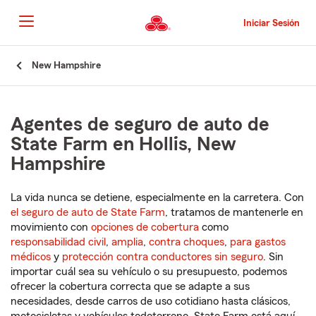
Pasar
al
Iniciar Sesión
contenido
principal
Comienzo
New Hampshire
del
contenido
principal
Agentes de seguro de auto de
State Farm en Hollis, New
Hampshire
La vida nunca se detiene, especialmente en la carretera. Con
el seguro de auto de State Farm
, tratamos de mantenerle en
movimiento con
opciones de cobertura
como
responsabilidad civil
,
amplia
,
contra choques
,
para gastos
médicos
y
protección contra conductores sin seguro
. Sin
importar cuál sea su vehículo o su presupuesto, podemos
ofrecer la cobertura correcta que se adapte a sus
necesidades, desde carros de uso cotidiano hasta clásicos,