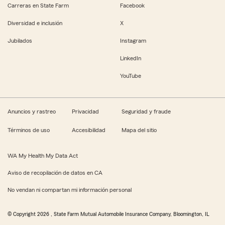
Carreras en State Farm
Facebook
Diversidad e inclusión
X
Jubilados
Instagram
LinkedIn
YouTube
Anuncios y rastreo
Privacidad
Seguridad y fraude
Términos de uso
Accesibilidad
Mapa del sitio
WA My Health My Data Act
Aviso de recopilación de datos en CA
No vendan ni compartan mi información personal
© Copyright
2026
, State Farm Mutual Automobile Insurance Company, Bloomington, IL