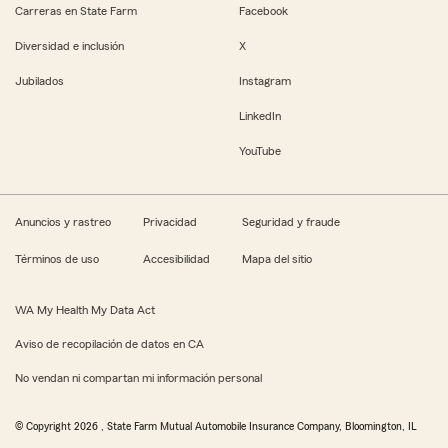
Carreras en State Farm
Facebook
Diversidad e inclusión
X
Jubilados
Instagram
LinkedIn
YouTube
Anuncios y rastreo
Privacidad
Seguridad y fraude
Términos de uso
Accesibilidad
Mapa del sitio
WA My Health My Data Act
Aviso de recopilación de datos en CA
No vendan ni compartan mi información personal
© Copyright
2026
, State Farm Mutual Automobile Insurance Company, Bloomington, IL