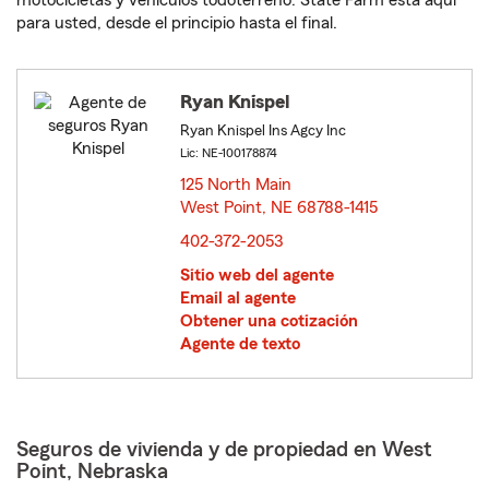
motocicletas y vehículos todoterreno. State Farm está aquí
para usted, desde el principio hasta el final.
Ryan Knispel
Ryan Knispel Ins Agcy Inc
Lic: NE-100178874
125 North Main
West Point, NE 68788-1415
opens in new window
402-372-2053
Sitio web del agente
Email al agente
Obtener una cotización
Agente de texto
Seguros de vivienda y de propiedad en West
Point, Nebraska