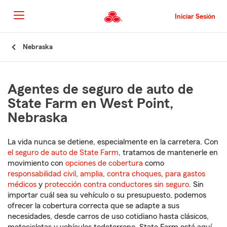
Pasar
al
Iniciar Sesión
contenido
principal
Comienzo
Nebraska
del
contenido
principal
Agentes de seguro de auto de
State Farm en West Point,
Nebraska
La vida nunca se detiene, especialmente en la carretera. Con
el seguro de auto de State Farm
, tratamos de mantenerle en
movimiento con
opciones de cobertura
como
responsabilidad civil
,
amplia
,
contra choques
,
para gastos
médicos
y
protección contra conductores sin seguro
. Sin
importar cuál sea su vehículo o su presupuesto, podemos
ofrecer la cobertura correcta que se adapte a sus
necesidades, desde carros de uso cotidiano hasta clásicos,