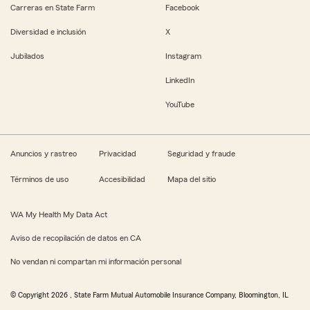
Carreras en State Farm
Facebook
Diversidad e inclusión
X
Jubilados
Instagram
LinkedIn
YouTube
Anuncios y rastreo
Privacidad
Seguridad y fraude
Términos de uso
Accesibilidad
Mapa del sitio
WA My Health My Data Act
Aviso de recopilación de datos en CA
No vendan ni compartan mi información personal
© Copyright
2026
, State Farm Mutual Automobile Insurance Company, Bloomington, IL