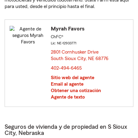
motocicletas y vehículos todoterreno. State Farm está aquí
para usted, desde el principio hasta el final.
Myrah Favors
ChFC®
Lic: NE-12933771
2801 Cornhusker Drive
South Sioux City, NE 68776
opens in new window
402-494-6465
Sitio web del agente
Email al agente
Obtener una cotización
Agente de texto
Seguros de vivienda y de propiedad en S Sioux
City, Nebraska