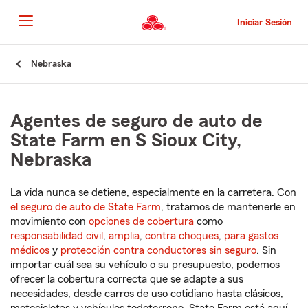
Pasar
al
Iniciar Sesión
contenido
principal
Comienzo
Nebraska
del
contenido
principal
Agentes de seguro de auto de
State Farm en S Sioux City,
Nebraska
La vida nunca se detiene, especialmente en la carretera. Con
el seguro de auto de State Farm
, tratamos de mantenerle en
movimiento con
opciones de cobertura
como
responsabilidad civil
,
amplia
,
contra choques
,
para gastos
médicos
y
protección contra conductores sin seguro
. Sin
importar cuál sea su vehículo o su presupuesto, podemos
ofrecer la cobertura correcta que se adapte a sus
necesidades, desde carros de uso cotidiano hasta clásicos,