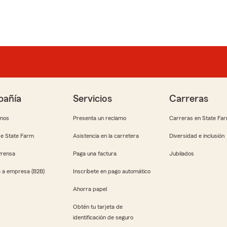
añía
Servicios
Carreras
anos
Presenta un reclamo
Carreras en State Fa
e State Farm
Asistencia en la carretera
Diversidad e inclusión
Prensa
Paga una factura
Jubilados
 a empresa (B2B)
Inscríbete en pago automático
Ahorra papel
Obtén tu tarjeta de
identificación de seguro