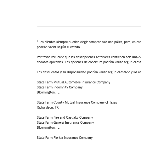
1
Los clientes siempre pueden elegir comprar solo una póliza, pero, en ese
podrían variar según el estado.
Por favor, recuerde que las descripciones anteriores contienen solo una de
endosos aplicables. Las opciones de cobertura podrían variar según el es
Los descuentos y su disponibilidad podrían variar según el estado y los re
State Farm Mutual Automobile Insurance Company
State Farm Indemnity Company
Bloomington, IL
State Farm County Mutual Insurance Company of Texas
Richardson, TX
State Farm Fire and Casualty Company
State Farm General Insurance Company
Bloomington, IL
State Farm Florida Insurance Company