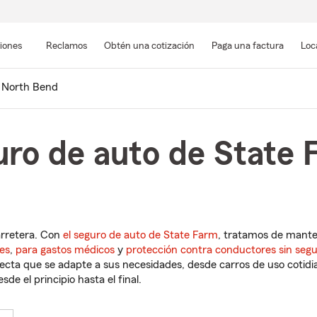
Pasar
al
siones
Reclamos
Obtén una cotización
Paga una factura
Loc
contenido
principal
North Bend
uro de auto de State 
a
arretera. Con
el seguro de auto de State Farm
, tratamos de mant
es
,
para gastos médicos
y
protección contra conductores sin seg
cta que se adapte a sus necesidades, desde carros de uso cotidian
de el principio hasta el final.