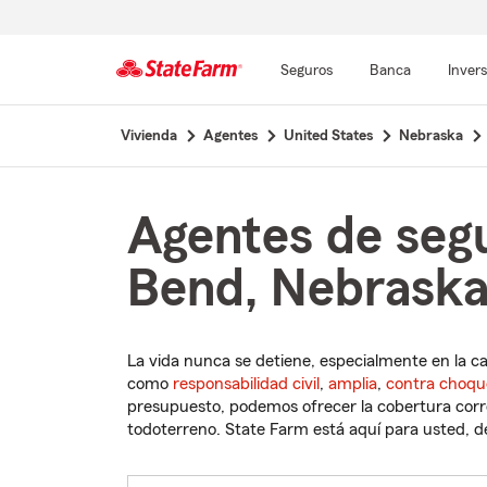
Seguros
Banca
Inver
Comienzo
Vivienda
Agentes
United States
Nebraska
del
contenido
principal
Agentes de seg
Bend, Nebrask
La vida nunca se detiene, especialmente en la c
como
responsabilidad civil
,
amplia
,
contra choqu
presupuesto, podemos ofrecer la cobertura corre
todoterreno. State Farm está aquí para usted, des