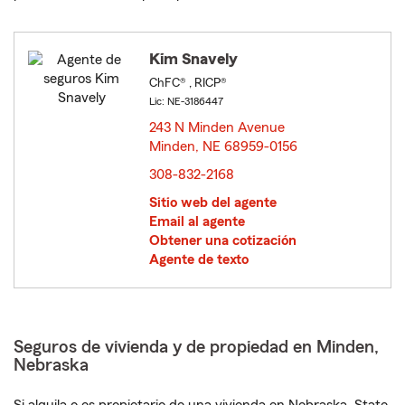
Kim Snavely
ChFC® , RICP®
Lic: NE-3186447
243 N Minden Avenue
Minden, NE 68959-0156
opens in new window
308-832-2168
Sitio web del agente
Email al agente
Obtener una cotización
Agente de texto
Seguros de vivienda y de propiedad en Minden,
Nebraska