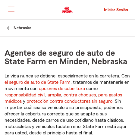
Pasar
al
Iniciar Sesión
contenido
principal
Comienzo
Nebraska
del
contenido
principal
Agentes de seguro de auto de
State Farm en Minden, Nebraska
La vida nunca se detiene, especialmente en la carretera. Con
el seguro de auto de State Farm
, tratamos de mantenerle en
movimiento con
opciones de cobertura
como
responsabilidad civil
,
amplia
,
contra choques
,
para gastos
médicos
y
protección contra conductores sin seguro
. Sin
importar cuál sea su vehículo o su presupuesto, podemos
ofrecer la cobertura correcta que se adapte a sus
necesidades, desde carros de uso cotidiano hasta clásicos,
motocicletas y vehículos todoterreno. State Farm está aquí
para usted, desde el principio hasta el final.