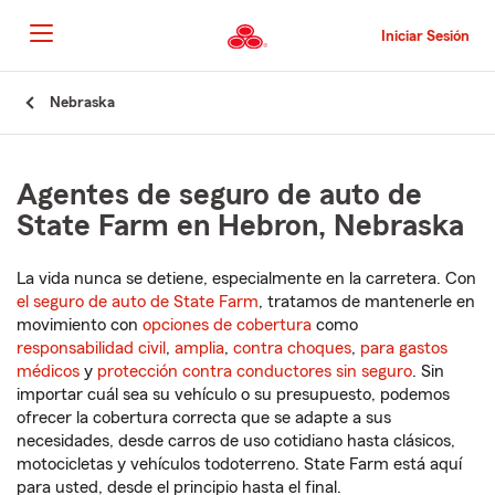
Pasar
al
Iniciar Sesión
contenido
principal
Comienzo
Nebraska
del
contenido
principal
Agentes de seguro de auto de
State Farm en Hebron, Nebraska
La vida nunca se detiene, especialmente en la carretera. Con
el seguro de auto de State Farm
, tratamos de mantenerle en
movimiento con
opciones de cobertura
como
responsabilidad civil
,
amplia
,
contra choques
,
para gastos
médicos
y
protección contra conductores sin seguro
. Sin
importar cuál sea su vehículo o su presupuesto, podemos
ofrecer la cobertura correcta que se adapte a sus
necesidades, desde carros de uso cotidiano hasta clásicos,
motocicletas y vehículos todoterreno. State Farm está aquí
para usted, desde el principio hasta el final.