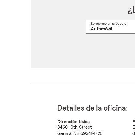
¿
Seleccione un producto
Selec
un
nomb
de
produ
del
menú
despl
Detalles de la oficina:
Dirección física:
P
3460 10th Street
E
Gering
,
NE
69341-1725
d