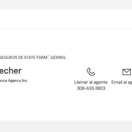
Pasar
al
contenido
principal
®
SEGUROS DE STATE FARM
,
GERING
,
echer
ance Agency Inc
Llamar al agente
Email al a
308-633-3803