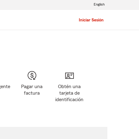
English
Iniciar Sesión
gente
Pagar una
Obtén una
factura
tarjeta de
identificación