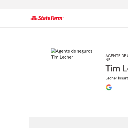
Comienzo
del
contenido
principal
AGENTE DE 
NE
Tim L
Lecher Insur