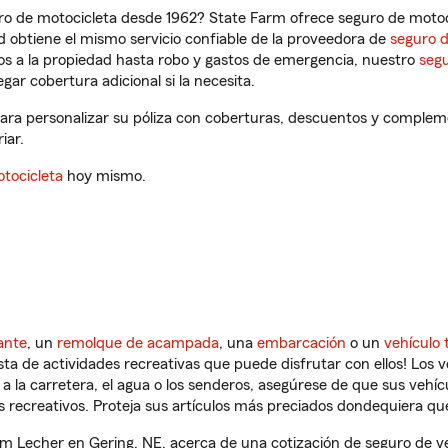
ro de motocicleta desde 1962? State Farm ofrece seguro de motoci
 obtiene el mismo servicio confiable de la proveedora de
seguro 
os a la propiedad hasta robo y gastos de emergencia, nuestro
segu
gar cobertura adicional si la necesita.
ara personalizar su póliza con coberturas, descuentos y complem
iar.
tocicleta
hoy mismo.
ante
, un
remolque de acampada
, una
embarcación
o un
vehículo 
ista de actividades recreativas que puede disfrutar con ellos! Los 
a la carretera, el agua o los senderos, asegúrese de que sus vehí
 recreativos. Proteja sus artículos más preciados dondequiera qu
 Lecher en Gering, NE, acerca de una cotización de seguro de ve