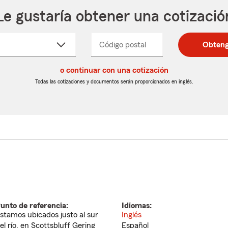
Le gustaría obtener una cotizació
cione
Código postal
Ingresa
Ingresa
Obteng
_____
un
un
re
código
código
cto
o continuar con una cotización
postal
postal
de
de
Todas las cotizaciones y documentos serán proporcionados en inglés.
egable
5
5
dígitos
dígitos
unto de referencia:
Idiomas:
stamos ubicados justo al sur
Inglés
el río, en Scottsbluff Gering
Español