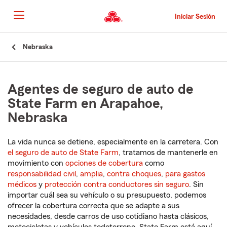
Pasar
al
Iniciar Sesión
contenido
principal
Comienzo
Nebraska
del
contenido
principal
Agentes de seguro de auto de
State Farm en Arapahoe,
Nebraska
La vida nunca se detiene, especialmente en la carretera. Con
el seguro de auto de State Farm
, tratamos de mantenerle en
movimiento con
opciones de cobertura
como
responsabilidad civil
,
amplia
,
contra choques
,
para gastos
médicos
y
protección contra conductores sin seguro
. Sin
importar cuál sea su vehículo o su presupuesto, podemos
ofrecer la cobertura correcta que se adapte a sus
necesidades, desde carros de uso cotidiano hasta clásicos,