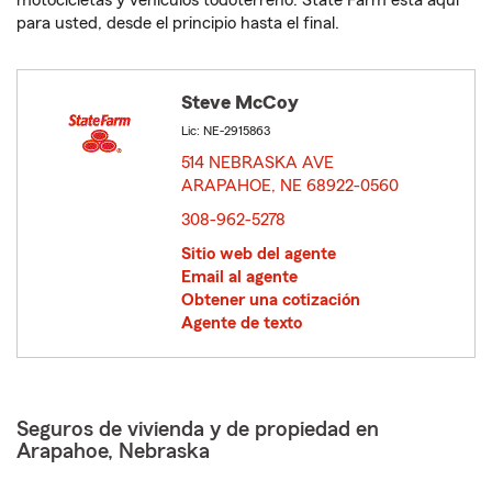
motocicletas y vehículos todoterreno. State Farm está aquí
para usted, desde el principio hasta el final.
Steve McCoy
Lic: NE-2915863
514 NEBRASKA AVE
ARAPAHOE, NE 68922-0560
opens in new window
308-962-5278
Sitio web del agente
Email al agente
Obtener una cotización
Agente de texto
Seguros de vivienda y de propiedad en
Arapahoe, Nebraska