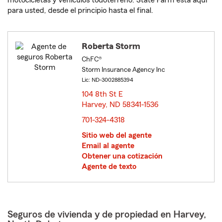
motocicletas y vehículos todoterreno. State Farm está aquí
para usted, desde el principio hasta el final.
Roberta Storm
ChFC®
Storm Insurance Agency Inc
Lic: ND-3002885394
104 8th St E
Harvey, ND 58341-1536
opens in new window
701-324-4318
Sitio web del agente
Email al agente
Obtener una cotización
Agente de texto
Seguros de vivienda y de propiedad en Harvey,