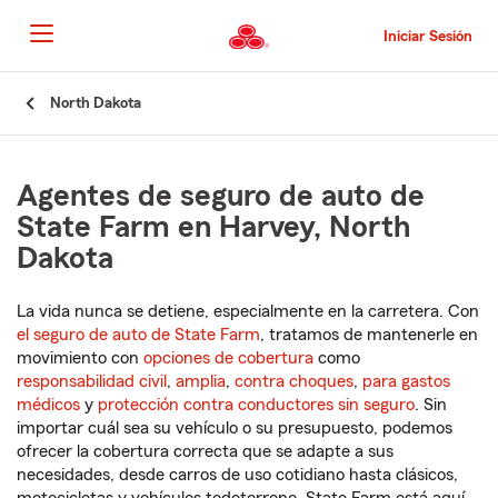
Pasar
al
Iniciar Sesión
contenido
principal
Comienzo
North Dakota
del
contenido
principal
Agentes de seguro de auto de
State Farm en Harvey, North
Dakota
La vida nunca se detiene, especialmente en la carretera. Con
el seguro de auto de State Farm
, tratamos de mantenerle en
movimiento con
opciones de cobertura
como
responsabilidad civil
,
amplia
,
contra choques
,
para gastos
médicos
y
protección contra conductores sin seguro
. Sin
importar cuál sea su vehículo o su presupuesto, podemos
ofrecer la cobertura correcta que se adapte a sus
necesidades, desde carros de uso cotidiano hasta clásicos,