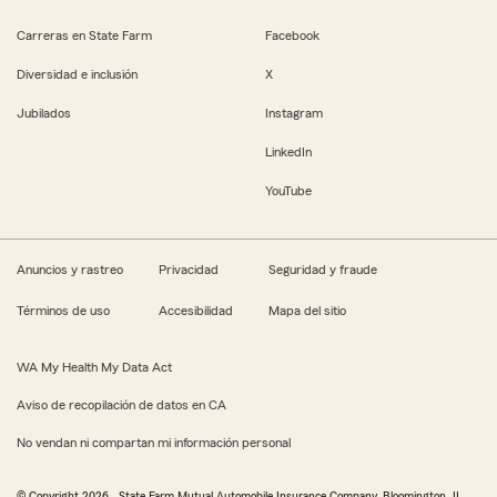
Carreras en State Farm
Facebook
Diversidad e inclusión
X
Jubilados
Instagram
LinkedIn
YouTube
Anuncios y rastreo
Privacidad
Seguridad y fraude
Términos de uso
Accesibilidad
Mapa del sitio
WA My Health My Data Act
Aviso de recopilación de datos en CA
No vendan ni compartan mi información personal
© Copyright
2026
, State Farm Mutual Automobile Insurance Company, Bloomington, IL