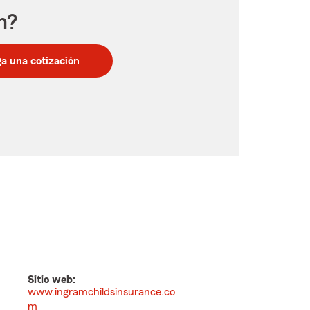
n?
a una cotización
Sitio web:
www.ingramchildsinsurance.co
m