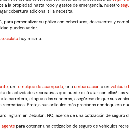
os a la propiedad hasta robo y gastos de emergencia, nuestro
segu
gar cobertura adicional si la necesita.
, para personalizar su póliza con coberturas, descuentos y comp
ilidad pueden variar.
tocicleta
hoy mismo.
ante
, un
remolque de acampada
, una
embarcación
o un
vehículo 
ista de actividades recreativas que puede disfrutar con ellos! Los 
a la carretera, el agua o los senderos, asegúrese de que sus vehí
 recreativos. Proteja sus artículos más preciados dondequiera qu
rc Ingram en Zebulon, NC, acerca de una cotización de seguro de
n agente
para obtener una cotización de seguro de vehículos recre