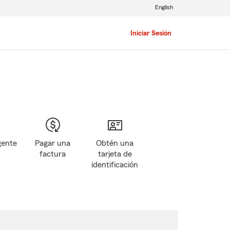
English
Iniciar Sesión
gente
Pagar una
Obtén una
factura
tarjeta de
identificación