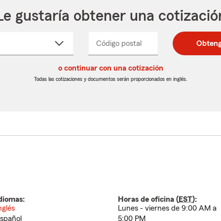
Le gustaría obtener una cotizació
cione
Código postal
Ingresa
Ingresa
Obteng
_____
un
un
re
código
código
cto
o continuar con una cotización
postal
postal
de
de
Todas las cotizaciones y documentos serán proporcionados en inglés.
egable
5
5
dígitos
dígitos
diomas:
Horas de oficina (
EST
):
nglés
Lunes - viernes de 9:00 AM a
spañol
5:00 PM