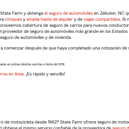
n State Farm y obtenga
el seguro de automóviles
en Zebulon, NC qu
tra
choques
y
amplia hasta de alquiler
y de
viajes compartidos
. Si
s proveemos cobertura de seguro de carros para nuevos conductores
l proveedor de seguro de automóviles más grande en los Estados
seguro de automóviles y de vivienda.
a comenzar después de que haya completado una cotización de seg
sados en primas directas escritas a fecha del 2018.
rros en línea
. ¡Es rápido y sencillo!
ro de motocicleta desde 1962? State Farm ofrece seguro de motoci
 obtiene el mismo servicio confiable de la proveedora de
seguro 