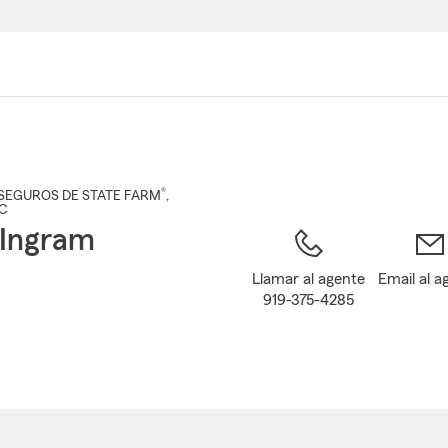
Pasar
al
contenido
principal
®
SEGUROS DE STATE FARM
,
NC
Ingram
Llamar al agente
Email al a
919-375-4285