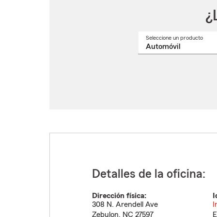
¿
Seleccione un producto
Selec
un
nomb
de
produ
del
menú
despl
Detalles de la oficina:
Dirección física:
I
308 N. Arendell Ave
I
Zebulon
,
NC
27597
E