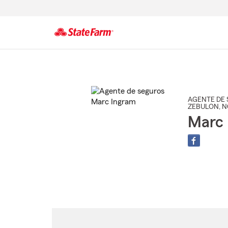
Comienzo
del
contenido
principal
AGENTE DE 
ZEBULON
, 
Marc 