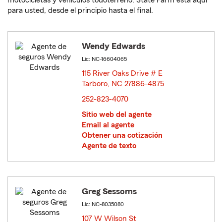
motocicletas y vehículos todoterreno. State Farm está aquí
para usted, desde el principio hasta el final.
Wendy Edwards
Lic: NC-16604065
115 River Oaks Drive # E
Tarboro, NC 27886-4875
opens in new window
252-823-4070
Sitio web del agente
Email al agente
Obtener una cotización
Agente de texto
Greg Sessoms
Lic: NC-8035080
107 W Wilson St