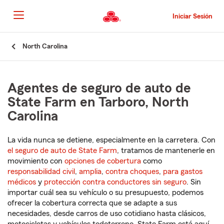
Pasar
al
Iniciar Sesión
contenido
principal
Comienzo
North Carolina
del
contenido
principal
Agentes de seguro de auto de
State Farm en Tarboro, North
Carolina
La vida nunca se detiene, especialmente en la carretera. Con
el seguro de auto de State Farm
, tratamos de mantenerle en
movimiento con
opciones de cobertura
como
responsabilidad civil
,
amplia
,
contra choques
,
para gastos
médicos
y
protección contra conductores sin seguro
. Sin
importar cuál sea su vehículo o su presupuesto, podemos
ofrecer la cobertura correcta que se adapte a sus
necesidades, desde carros de uso cotidiano hasta clásicos,