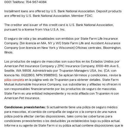
0001 Teléfono: 704-967-4084
Installment loans are offered by U.S. Bank National Association. Deposit products
are offered by U.S. Bank National Association. Member FDIC.
The creditor and issuer of this credit card is U.S. Bank National Association,
pursuant to a license from Visa U.S.A. Inc.
El seguro de vida y las anualidades son emitidos por State Farm Life Insurance
Company. (Sin licencia en MA, NY y WI) State Farm Life and Accident Assurance
Company (con licencia en New York y Wisconsin) Oficinas centrales, Bloomington,
Illinois.
Los productos de seguro de mascotas son suscritos en los Estados Unidos por
American Pet Insurance Company y ZPIC Insurance Company, 6100-4th Ave S,
Seattle, WA 98108. Administrado por Trupanion Managers USA, Inc. (CA: con
licencia No. 0G22803, NPN 9588590). Se aplican términos y condiciones, revise la
póliza completa
en la página web de Trupanion para obtener detalles. State Farm
Mutual Automobile Insurance Company, sus subsidiarias y afiliadas no ofrecen ni
son responsables financieramente por los productos de seguro de mascotas.
State Farm es una entidad independiente y no está afiliada con Trupanion ni con
American Pet Insurance.
Condiciones preexistentes:
Si actualmente tiene una póliza de seguro médico
para mascotas, el cambio de compañía de seguros o la compra de una nueva
póliza podría afectar ciertas disposiciones, tales como las coberturas para
condiciones preexistentes o los deducibles ya establecidos bajo su póliza actual.
Informe a su agente de State Farm si su póliza actual contiene disposiciones que le