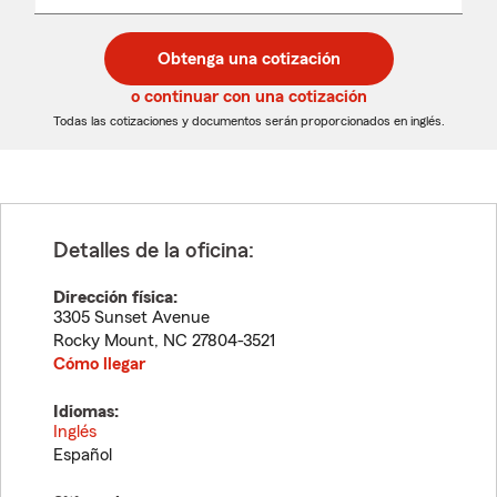
un
un
desplegable
código
código
postal
postal
Obtenga una cotización
de
de
5
5
o continuar con una cotización
dígitos
dígitos
Todas las cotizaciones y documentos serán proporcionados en inglés.
Detalles de la oficina:
Dirección física:
3305 Sunset Avenue
Rocky Mount
,
NC
27804-3521
Cómo llegar
Idiomas:
Inglés
Español