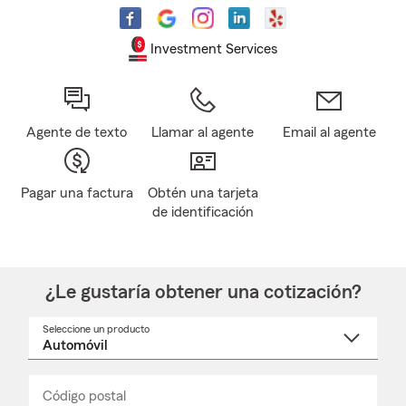
Investment Services
Agente de texto
Llamar al agente
Email al agente
Pagar una factura
Obtén una tarjeta
de identificación
¿Le gustaría obtener una cotización?
Seleccione un producto
Seleccione
un
nombre
de
producto
del
Código postal
Ingresa
Ingresa
_____
menú