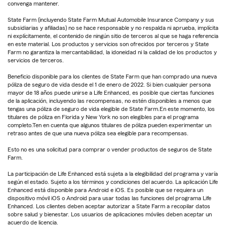
convenga mantener.
State Farm (incluyendo State Farm Mutual Automobile Insurance Company y sus
subsidiarias y afiliadas) no se hace responsable y no respalda ni aprueba, implícita
ni explícitamente, el contenido de ningún sitio de terceros al que se haga referencia
en este material. Los productos y servicios son ofrecidos por terceros y State
Farm no garantiza la mercantabilidad, la idoneidad ni la calidad de los productos y
servicios de terceros.
Beneficio disponible para los clientes de State Farm que han comprado una nueva
póliza de seguro de vida desde el 1 de enero de 2022. Si bien cualquier persona
mayor de 18 años puede unirse a Life Enhanced, es posible que ciertas funciones
de la aplicación, incluyendo las recompensas, no estén disponibles a menos que
tengas una póliza de seguro de vida elegible de State Farm.En este momento, los
titulares de póliza en Florida y New York no son elegibles para el programa
completo.Ten en cuenta que algunos titulares de póliza pueden experimentar un
retraso antes de que una nueva póliza sea elegible para recompensas.
Esto no es una solicitud para comprar o vender productos de seguros de State
Farm.
La participación de Life Enhanced está sujeta a la elegibilidad del programa y varía
según el estado. Sujeto a los términos y condiciones del acuerdo. La aplicación Life
Enhanced está disponible para Android e iOS. Es posible que se requiera un
dispositivo móvil iOS o Android para usar todas las funciones del programa Life
Enhanced. Los clientes deben aceptar autorizar a State Farm a recopilar datos
sobre salud y bienestar. Los usuarios de aplicaciones móviles deben aceptar un
acuerdo de licencia.