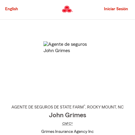
Pasar
al
English
Iniciar Sesión
contenido
principal
Comienzo
del
contenido
principal
®
AGENTE DE SEGUROS DE STATE FARM
,
ROCKY MOUNT
, NC
John Grimes
ChFC®
Grimes Insurance Agency Inc