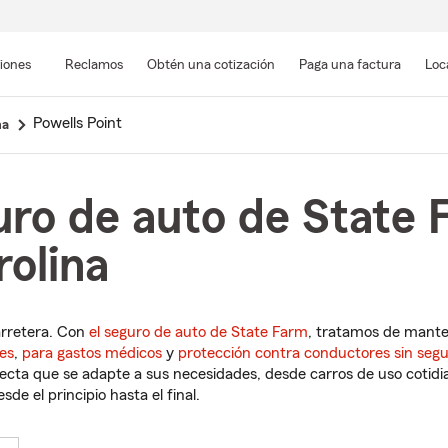
Pasar
al
siones
Reclamos
Obtén una cotización
Paga una factura
Loc
contenido
principal
Powells Point
na
ro de auto de State 
rolina
arretera. Con
el seguro de auto de State Farm
, tratamos de mant
es
,
para gastos médicos
y
protección contra conductores sin seg
cta que se adapte a sus necesidades, desde carros de uso cotidian
de el principio hasta el final.