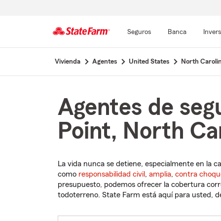
Seguros
Banca
Inver
Comienzo
Vivienda
Agentes
United States
North Caroli
del
contenido
principal
Agentes de segu
Point, North Ca
La vida nunca se detiene, especialmente en la c
como
responsabilidad civil
,
amplia
,
contra choqu
presupuesto, podemos ofrecer la cobertura corre
todoterreno. State Farm está aquí para usted, des