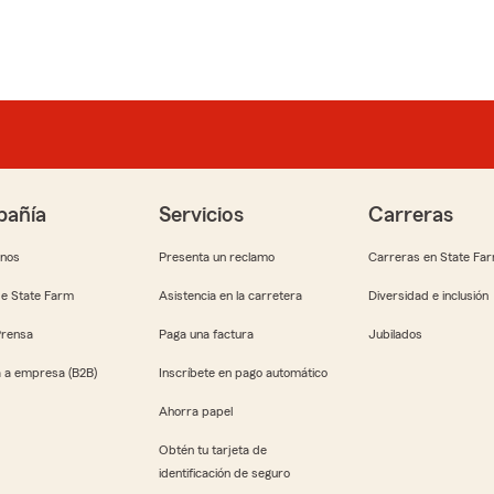
añía
Servicios
Carreras
anos
Presenta un reclamo
Carreras en State Fa
e State Farm
Asistencia en la carretera
Diversidad e inclusión
Prensa
Paga una factura
Jubilados
 a empresa (B2B)
Inscríbete en pago automático
Ahorra papel
Obtén tu tarjeta de
identificación de seguro