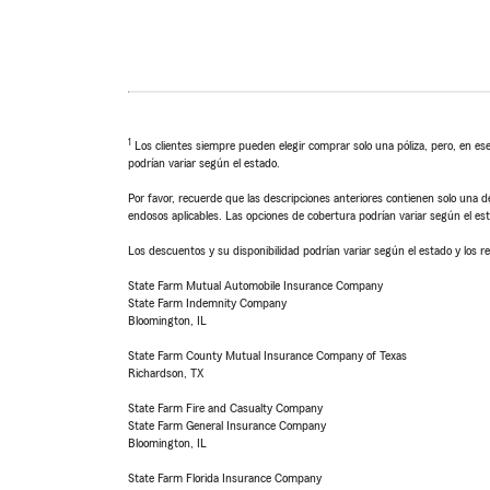
1
Los clientes siempre pueden elegir comprar solo una póliza, pero, en ese
podrían variar según el estado.
Por favor, recuerde que las descripciones anteriores contienen solo una de
endosos aplicables. Las opciones de cobertura podrían variar según el es
Los descuentos y su disponibilidad podrían variar según el estado y los re
State Farm Mutual Automobile Insurance Company
State Farm Indemnity Company
Bloomington, IL
State Farm County Mutual Insurance Company of Texas
Richardson, TX
State Farm Fire and Casualty Company
State Farm General Insurance Company
Bloomington, IL
State Farm Florida Insurance Company