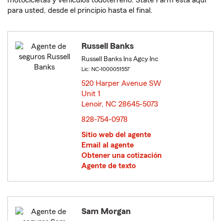
motocicletas y vehículos todoterreno. State Farm está aquí
para usted, desde el principio hasta el final.
Russell Banks
Russell Banks Ins Agcy Inc
Lic: NC-1000051557
520 Harper Avenue SW
Unit 1
Lenoir, NC 28645-5073
opens in new window
828-754-0978
Sitio web del agente
Email al agente
Obtener una cotización
Agente de texto
Sam Morgan