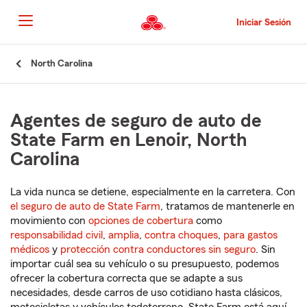
Pasar
al
Iniciar Sesión
contenido
principal
Comienzo
North Carolina
del
contenido
principal
Agentes de seguro de auto de
State Farm en Lenoir, North
Carolina
La vida nunca se detiene, especialmente en la carretera. Con
el seguro de auto de State Farm
, tratamos de mantenerle en
movimiento con
opciones de cobertura
como
responsabilidad civil
,
amplia
,
contra choques
,
para gastos
médicos
y
protección contra conductores sin seguro
. Sin
importar cuál sea su vehículo o su presupuesto, podemos
ofrecer la cobertura correcta que se adapte a sus
necesidades, desde carros de uso cotidiano hasta clásicos,