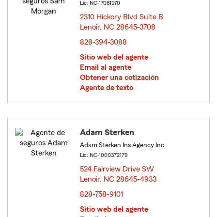
Lic: NC-17081970
2310 Hickory Blvd Suite B
Lenoir, NC 28645-3708
opens in new window
828-394-3088
Sitio web del agente
Email al agente
Obtener una cotización
Agente de texto
Adam Sterken
Adam Sterken Ins Agency Inc
Lic: NC-1000372179
524 Fairview Drive SW
Lenoir, NC 28645-4933
opens in new window
828-758-9101
Sitio web del agente