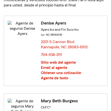
motocicletas y vehículos todoterreno. State Farm está aquí
para usted, desde el principio hasta el final.
Denise Ayers
Ayers Ins and Fin Svcs Inc
Lic: NC-8650639
2201 S Cannon Blvd
Kannapolis, NC 28083-6913
opens in new window
704-938-3111
Sitio web del agente
Email al agente
Obtener una cotización
Agente de texto
Mary Beth Burgess
ChFC®