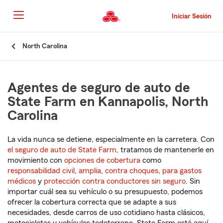
Pasar
al
Iniciar Sesión
contenido
principal
Comienzo
North Carolina
del
contenido
principal
Agentes de seguro de auto de
State Farm en Kannapolis, North
Carolina
La vida nunca se detiene, especialmente en la carretera. Con
el seguro de auto de State Farm
, tratamos de mantenerle en
movimiento con
opciones de cobertura
como
responsabilidad civil
,
amplia
,
contra choques
,
para gastos
médicos
y
protección contra conductores sin seguro
. Sin
importar cuál sea su vehículo o su presupuesto, podemos
ofrecer la cobertura correcta que se adapte a sus
necesidades, desde carros de uso cotidiano hasta clásicos,