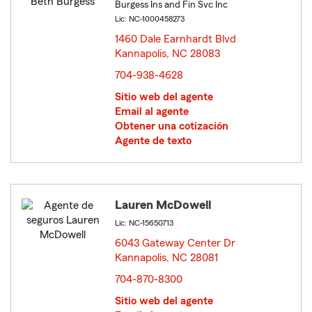
Burgess Ins and Fin Svc Inc
Lic: NC-1000458273
1460 Dale Earnhardt Blvd
Kannapolis, NC 28083
opens in new window
704-938-4628
Sitio web del agente
Email al agente
Obtener una cotización
Agente de texto
Lauren McDowell
Lic: NC-15650713
6043 Gateway Center Dr
Kannapolis, NC 28081
opens in new window
704-870-8300
Sitio web del agente