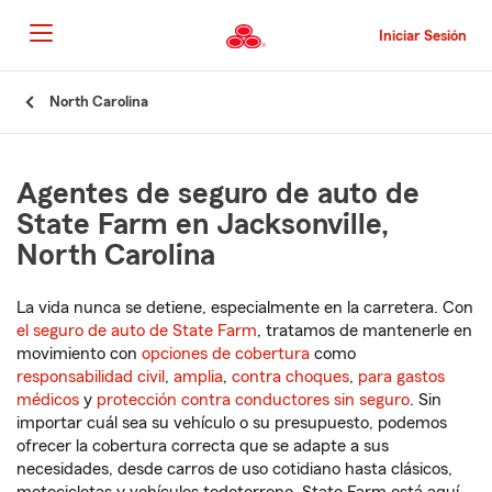
Pasar
al
Iniciar Sesión
contenido
principal
Comienzo
North Carolina
del
contenido
principal
Agentes de seguro de auto de
State Farm en Jacksonville,
North Carolina
La vida nunca se detiene, especialmente en la carretera. Con
el seguro de auto de State Farm
, tratamos de mantenerle en
movimiento con
opciones de cobertura
como
responsabilidad civil
,
amplia
,
contra choques
,
para gastos
médicos
y
protección contra conductores sin seguro
. Sin
importar cuál sea su vehículo o su presupuesto, podemos
ofrecer la cobertura correcta que se adapte a sus
necesidades, desde carros de uso cotidiano hasta clásicos,