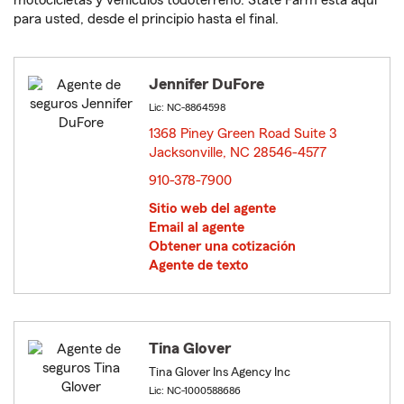
motocicletas y vehículos todoterreno. State Farm está aquí
para usted, desde el principio hasta el final.
Jennifer DuFore
Lic: NC-8864598
1368 Piney Green Road Suite 3
Jacksonville, NC 28546-4577
opens in new window
910-378-7900
Sitio web del agente
Email al agente
Obtener una cotización
Agente de texto
Tina Glover
Tina Glover Ins Agency Inc
Lic: NC-1000588686