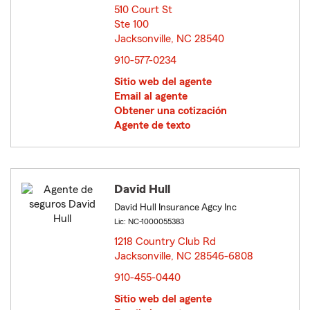
510 Court St
Ste 100
Jacksonville, NC 28540
opens in new window
910-577-0234
Sitio web del agente
Email al agente
Obtener una cotización
Agente de texto
David Hull
David Hull Insurance Agcy Inc
Lic: NC-1000055383
1218 Country Club Rd
Jacksonville, NC 28546-6808
opens in new window
910-455-0440
Sitio web del agente