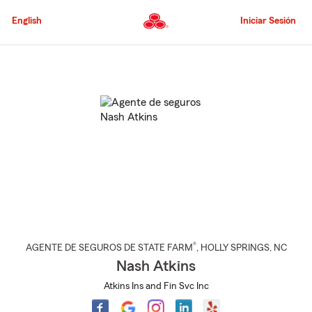
Pasar
al
English
Iniciar Sesión
contenido
principal
Comienzo
del
contenido
principal
®
AGENTE DE SEGUROS DE STATE FARM
,
HOLLY SPRINGS
, NC
Nash Atkins
Atkins Ins and Fin Svc Inc