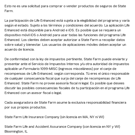
Esto no es una solicitud para comprar o vender productos de seguros de State
Farm.
La participación de Life Enhanced está sujeta a la elegibilidad del programa y varía
según el estado. Sujeto a los términos y condiciones del acuerdo. La aplicación Life
Enhanced está disponible para Android e iOS. Es posible que se requiera un
dispositivo móvil iOS o Android para usar todas las funciones del programa Life
Enhanced. Los clientes deben aceptar autorizar a State Farm a recopilar datos
sobre salud y bienestar. Los usuarios de aplicaciones móviles deben aceptar un
acuerdo de licencia.
De conformidad con la ley de impuestos pertinente, State Farm puede enviarte y
presentar ante el Servicio de Impuestos Internos y/u otra autoridad de impuestos
aplicable un Formulario 1099-MISC (ingresos misceláneos) por el canje de
recompensas de Life Enhanced, según corresponda. Tú eres el único responsable
de cualquier consecuencia fiscal que surja del canje de recompensas de Life
Enhanced. State Farm no provee asesoría fiscal ni legal. Es posible que desees
discutir las posibles consecuencias fiscales de tu participación en el programa Life
Enhanced con un asesor fiscal o legal.
Cada aseguradora de State Farm asume la exclusiva responsabilidad financiera
por sus propios productos.
State Farm Life Insurance Company (sin licencia en MA, NY ni WI)
State Farm Life and Accident Assurance Company (con licencia en NY y WI)
Bloomington, IL