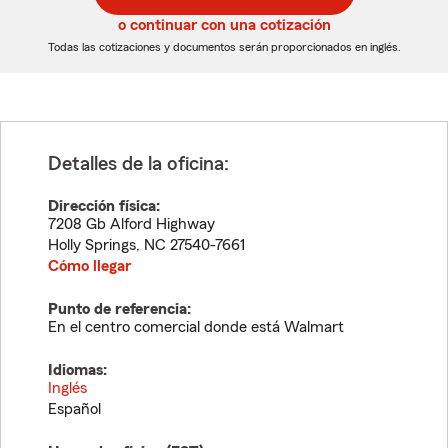
5
5
o continuar con una cotización
dígitos
dígitos
Todas las cotizaciones y documentos serán proporcionados en inglés.
Detalles de la oficina:
Dirección física:
7208 Gb Alford Highway
Holly Springs
,
NC
27540-7661
Cómo llegar
Punto de referencia:
En el centro comercial donde está Walmart
Idiomas:
Inglés
Español