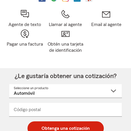
Agente de texto
Llamar al agente
Email al agente
Pagar una factura
Obtén una tarjeta
de identificación
¿Le gustaría obtener una cotización?
Seleccione un producto
Seleccione
un
nombre
de
producto
del
Código postal
Ingresa
Ingresa
_____
menú
un
un
desplegable
código
código
postal
postal
Obtenga una cotización
de
de