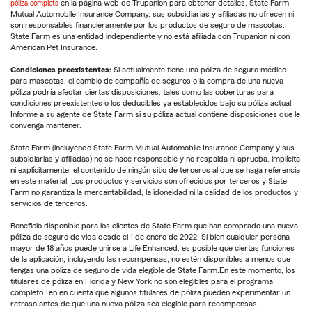
póliza completa
en la página web de Trupanion para obtener detalles. State Farm
Mutual Automobile Insurance Company, sus subsidiarias y afiliadas no ofrecen ni
son responsables financieramente por los productos de seguro de mascotas.
State Farm es una entidad independiente y no está afiliada con Trupanion ni con
American Pet Insurance.
Condiciones preexistentes:
Si actualmente tiene una póliza de seguro médico
para mascotas, el cambio de compañía de seguros o la compra de una nueva
póliza podría afectar ciertas disposiciones, tales como las coberturas para
condiciones preexistentes o los deducibles ya establecidos bajo su póliza actual.
Informe a su agente de State Farm si su póliza actual contiene disposiciones que le
convenga mantener.
State Farm (incluyendo State Farm Mutual Automobile Insurance Company y sus
subsidiarias y afiliadas) no se hace responsable y no respalda ni aprueba, implícita
ni explícitamente, el contenido de ningún sitio de terceros al que se haga referencia
en este material. Los productos y servicios son ofrecidos por terceros y State
Farm no garantiza la mercantabilidad, la idoneidad ni la calidad de los productos y
servicios de terceros.
Beneficio disponible para los clientes de State Farm que han comprado una nueva
póliza de seguro de vida desde el 1 de enero de 2022. Si bien cualquier persona
mayor de 18 años puede unirse a Life Enhanced, es posible que ciertas funciones
de la aplicación, incluyendo las recompensas, no estén disponibles a menos que
tengas una póliza de seguro de vida elegible de State Farm.En este momento, los
titulares de póliza en Florida y New York no son elegibles para el programa
completo.Ten en cuenta que algunos titulares de póliza pueden experimentar un
retraso antes de que una nueva póliza sea elegible para recompensas.