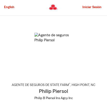
Pasar
al
English
Iniciar Sesión
contenido
principal
Comienzo
del
contenido
principal
®
AGENTE DE SEGUROS DE STATE FARM
,
HIGH POINT
, NC
Philip Piersol
Philip B Piersol Ins Agcy Inc