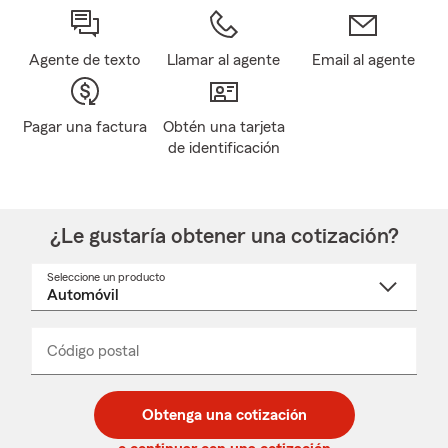
Agente de texto
Llamar al agente
Email al agente
Pagar una factura
Obtén una tarjeta
de identificación
¿Le gustaría obtener una cotización?
Seleccione un producto
Seleccione
un
nombre
de
producto
del
Código postal
Ingresa
Ingresa
_____
menú
un
un
desplegable
código
código
postal
postal
Obtenga una cotización
de
de
5
5