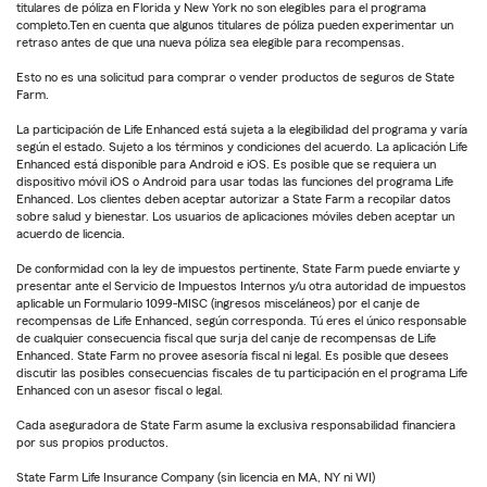
titulares de póliza en Florida y New York no son elegibles para el programa
completo.Ten en cuenta que algunos titulares de póliza pueden experimentar un
retraso antes de que una nueva póliza sea elegible para recompensas.
Esto no es una solicitud para comprar o vender productos de seguros de State
Farm.
La participación de Life Enhanced está sujeta a la elegibilidad del programa y varía
según el estado. Sujeto a los términos y condiciones del acuerdo. La aplicación Life
Enhanced está disponible para Android e iOS. Es posible que se requiera un
dispositivo móvil iOS o Android para usar todas las funciones del programa Life
Enhanced. Los clientes deben aceptar autorizar a State Farm a recopilar datos
sobre salud y bienestar. Los usuarios de aplicaciones móviles deben aceptar un
acuerdo de licencia.
De conformidad con la ley de impuestos pertinente, State Farm puede enviarte y
presentar ante el Servicio de Impuestos Internos y/u otra autoridad de impuestos
aplicable un Formulario 1099-MISC (ingresos misceláneos) por el canje de
recompensas de Life Enhanced, según corresponda. Tú eres el único responsable
de cualquier consecuencia fiscal que surja del canje de recompensas de Life
Enhanced. State Farm no provee asesoría fiscal ni legal. Es posible que desees
discutir las posibles consecuencias fiscales de tu participación en el programa Life
Enhanced con un asesor fiscal o legal.
Cada aseguradora de State Farm asume la exclusiva responsabilidad financiera
por sus propios productos.
State Farm Life Insurance Company (sin licencia en MA, NY ni WI)