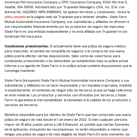
American Pet Insurance Company y ZPIC Insurance Company, 6100-4th Ave S,
Seattle, WA 98108. Administrado por Trupanion Managers USA, Inc. (CA: con
licencia No. 0G22803, NPN 9588590). Se aplican términos y condiciones, revise la
póliza completa
en la página web de Trupanion para obtener detalles. State Farm
Mutual Automobile Insurance Company, sus subsidiarias y afiliadas no ofrecen ni
son responsables financieramente por los productos de seguro de mascotas.
State Farm es una entidad independiente y no está afiliada con Trupanion ni con
American Pet Insurance.
Condiciones preexistentes:
Si actualmente tiene una póliza de seguro médico
para mascotas, el cambio de compañía de seguros o la compra de una nueva
póliza podría afectar ciertas disposiciones, tales como las coberturas para
condiciones preexistentes o los deducibles ya establecidos bajo su póliza actual.
Informe a su agente de State Farm si su póliza actual contiene disposiciones que le
convenga mantener.
State Farm (incluyendo State Farm Mutual Automobile Insurance Company y sus
subsidiarias y afiliadas) no se hace responsable y no respalda ni aprueba, implícita
ni explícitamente, el contenido de ningún sitio de terceros al que se haga referencia
en este material. Los productos y servicios son ofrecidos por terceros y State
Farm no garantiza la mercantabilidad, la idoneidad ni la calidad de los productos y
servicios de terceros.
Beneficio disponible para los clientes de State Farm que han comprado una nueva
póliza de seguro de vida desde el 1 de enero de 2022. Si bien cualquier persona
mayor de 18 años puede unirse a Life Enhanced, es posible que ciertas funciones
de la aplicación, incluyendo las recompensas, no estén disponibles a menos que
tengas una póliza de seguro de vida elegible de State Farm.En este momento, los