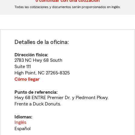
o continuar con una cotización
dígitos
dígitos
Todas las cotizaciones y documentos serán proporcionados en inglés.
Detalles de la oficina:
Dirección física:
2783 NC Hwy 68 South
Suite 111
High Point
,
NC
27265-8325
Cómo llegar
Punto de referencia:
Hwy 68 ENTRE Premier Dr. y Piedmont Pkwy.
Frente a Duck Donuts.
Idiomas:
Inglés
Español