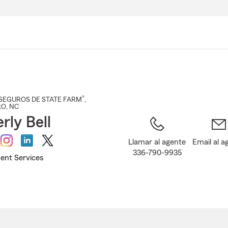
Pasar
al
contenido
principal
®
SEGUROS DE STATE FARM
,
RO
, NC
rly Bell
Llamar al agente
Email al a
336-790-9935
ent Services