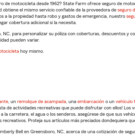
ro de motocicleta desde 1962? State Farm ofrece seguro de motoci
 obtiene el mismo servicio confiable de la proveedora de
seguro 
os a la propiedad hasta robo y gastos de emergencia, nuestro
segu
gar cobertura adicional si la necesita.
o, NC, para personalizar su póliza con coberturas, descuentos y 
ilidad pueden variar.
tocicleta
hoy mismo.
ante
, un
remolque de acampada
, una
embarcación
o un
vehículo 
ista de actividades recreativas que puede disfrutar con ellos! Los 
a la carretera, el agua o los senderos, asegúrese de que sus vehí
 recreativos. Proteja sus artículos más preciados dondequiera qu
berly Bell en Greensboro, NC, acerca de una cotización de segur