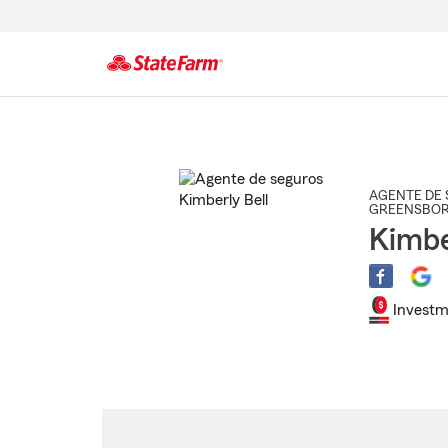
Comienzo
del
contenido
principal
AGENTE DE 
GREENSBO
Kimbe
Investm