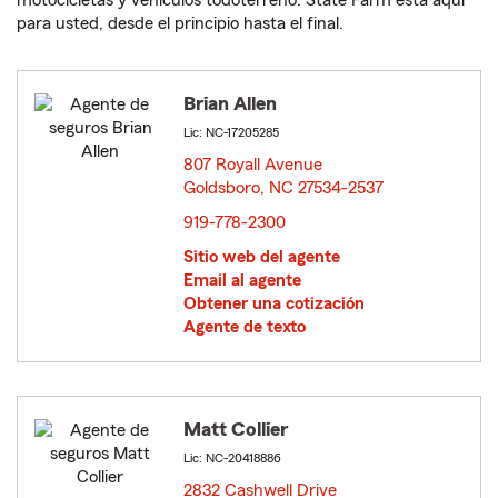
motocicletas y vehículos todoterreno. State Farm está aquí
para usted, desde el principio hasta el final.
Brian Allen
Lic: NC-17205285
807 Royall Avenue
Goldsboro, NC 27534-2537
opens in new window
919-778-2300
Sitio web del agente
Email al agente
Obtener una cotización
Agente de texto
Matt Collier
Lic: NC-20418886
2832 Cashwell Drive