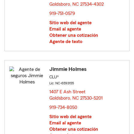
Goldsboro, NC 27534-4302
opens in new window
919-751-0579
Sitio web del agente
Email al agente
Obtener una cotización
Agente de texto
Jimmie Holmes
CLU®
Lic: NC-6593155
1407 E Ash Street
Goldsboro, NC 27530-5201
opens in new window
919-734-8050
Sitio web del agente
Email al agente
Obtener una cotización