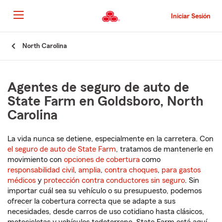
Pasar
al
Iniciar Sesión
contenido
principal
Comienzo
North Carolina
del
contenido
principal
Agentes de seguro de auto de
State Farm en Goldsboro, North
Carolina
La vida nunca se detiene, especialmente en la carretera. Con
el seguro de auto de State Farm
, tratamos de mantenerle en
movimiento con
opciones de cobertura
como
responsabilidad civil
,
amplia
,
contra choques
,
para gastos
médicos
y
protección contra conductores sin seguro
. Sin
importar cuál sea su vehículo o su presupuesto, podemos
ofrecer la cobertura correcta que se adapte a sus
necesidades, desde carros de uso cotidiano hasta clásicos,