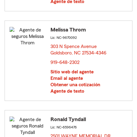
Agente de texto
Melissa Throm
Lic: NC-9670092
303 N Spence Avenue
Goldsboro, NC 27534-4346
opens in new window
919-648-2302
Sitio web del agente
Email al agente
Obtener una cotización
Agente de texto
Ronald Tyndall
Lic: NC-6596476
2501 WAYNE MEMORIAL DR