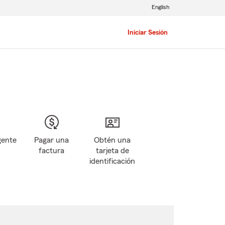
English
Iniciar Sesión
gente
Pagar una
Obtén una
factura
tarjeta de
identificación