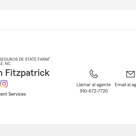
Pasar
al
contenido
principal
®
SEGUROS DE STATE FARM
,
LE
, NC
n Fitzpatrick
Llamar al agente
Email al a
910-672-7720
ent Services