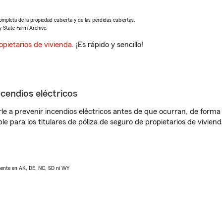
completa de la propiedad cubierta y de las pérdidas cubiertas.
y State Farm Archive.
opietarios de vivienda
. ¡Es rápido y sencillo!
ncendios eléctricos
e a prevenir incendios eléctricos antes de que ocurran, de forma 
le para los titulares de póliza de seguro de propietarios de vivie
lmente en AK, DE, NC, SD ni WY