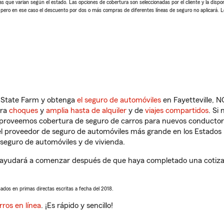
 que varían según el estado. Las opciones de cobertura son seleccionadas por el cliente y la disponib
, pero en ese caso el descuento por dos o más compras de diferentes líneas de seguro no aplicará. 
n State Farm y obtenga
el seguro de automóviles
en Fayetteville, N
tra
choques
y
amplia hasta de alquiler
y de
viajes compartidos
. Si
s proveemos cobertura de seguro de carros para nuevos conductores
l proveedor de seguro de automóviles más grande en los Estados
seguro de automóviles y de vivienda.
le ayudará a comenzar después de que haya completado una cotizac
sados en primas directas escritas a fecha del 2018.
rros en línea
. ¡Es rápido y sencillo!