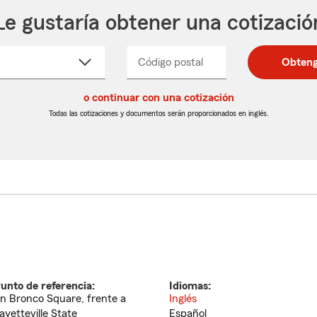
Le gustaría obtener una cotizació
cione
Código postal
Ingresa
Ingresa
Obteng
_____
un
un
re
código
código
cto
o continuar con una cotización
postal
postal
de
de
Todas las cotizaciones y documentos serán proporcionados en inglés.
egable
5
5
dígitos
dígitos
unto de referencia:
Idiomas:
n Bronco Square, frente a
Inglés
ayetteville State
Español