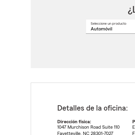
¿
Seleccione un producto
Selec
un
nomb
de
produ
del
menú
despl
Detalles de la oficina:
Dirección física:
P
1047 Murchison Road Suite 110
E
Fayetteville
,
NC
28301-7027
F