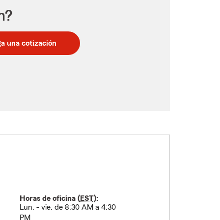
n?
a una cotización
Horas de oficina (
EST
):
Lun. - vie. de 8:30 AM a 4:30
PM