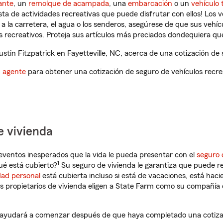
ante
, un
remolque de acampada
, una
embarcación
o un
vehículo 
ista de actividades recreativas que puede disfrutar con ellos! Los 
a la carretera, el agua o los senderos, asegúrese de que sus vehí
 recreativos. Proteja sus artículos más preciados dondequiera qu
tin Fitzpatrick en Fayetteville, NC, acerca de una cotización de 
n agente
para obtener una cotización de seguro de vehículos recre
e vivienda
eventos inesperados que la vida le pueda presentar con el
seguro 
1
ué está cubierto?
Su seguro de vivienda le garantiza que puede re
dad personal
está cubierta incluso si está de vacaciones, está haci
propietarios de vivienda eligen a State Farm como su compañía 
le ayudará a comenzar después de que haya completado una cotiza