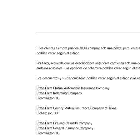
1
Los clientes siempre pueden elegir comprar solo una póliza, pero, en ese
podrían variar según el estado.
Por favor, recuerde que las descripciones anteriores contienen solo una de
endosos aplicables. Las opciones de cobertura podrían variar según el es
Los descuentos y su disponibilidad podrían variar según el estado y los re
State Farm Mutual Automobile Insurance Company
State Farm Indemnity Company
Bloomington, IL
State Farm County Mutual Insurance Company of Texas
Richardson, TX
State Farm Fire and Casualty Company
State Farm General Insurance Company
Bloomington, IL