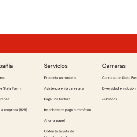
añía
Servicios
Carreras
anos
Presenta un reclamo
Carreras en State Fa
e State Farm
Asistencia en la carretera
Diversidad e inclusión
Prensa
Paga una factura
Jubilados
 a empresa (B2B)
Inscríbete en pago automático
Ahorra papel
Obtén tu tarjeta de