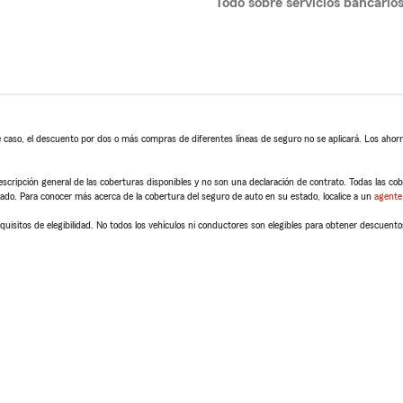
Todo sobre servicios bancario
 caso, el descuento por dos o más compras de diferentes líneas de seguro no se aplicará. Los ahorro
scripción general de las coberturas disponibles y no son una declaración de contrato. Todas las cober
tado. Para conocer más acerca de la cobertura del seguro de auto en su estado, localice a un
agente
quisitos de elegibilidad. No todos los vehículos ni conductores son elegibles para obtener descuento