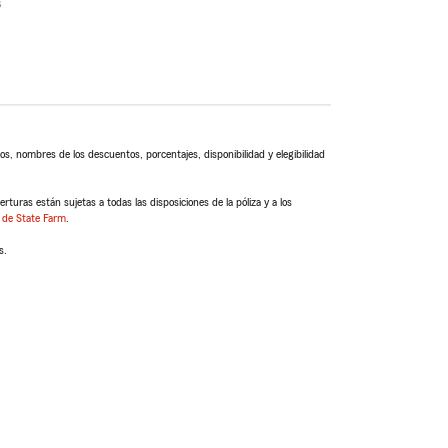
s
s, nombres de los descuentos, porcentajes, disponibilidad y elegibilidad
turas están sujetas a todas las disposiciones de la póliza y a los
 de State Farm
.
s.