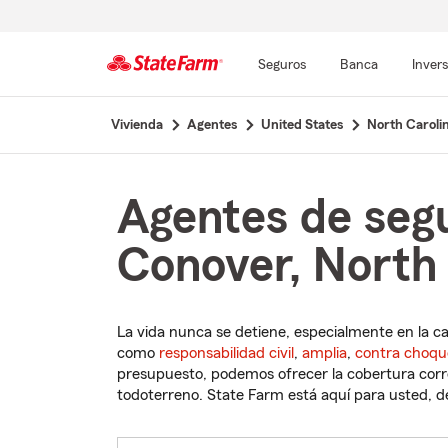
Seguros
Banca
Inver
Comienzo
Vivienda
Agentes
United States
North Caroli
del
contenido
principal
Agentes de seg
Conover, North 
La vida nunca se detiene, especialmente en la c
como
responsabilidad civil
,
amplia
,
contra choqu
presupuesto, podemos ofrecer la cobertura corre
todoterreno. State Farm está aquí para usted, des