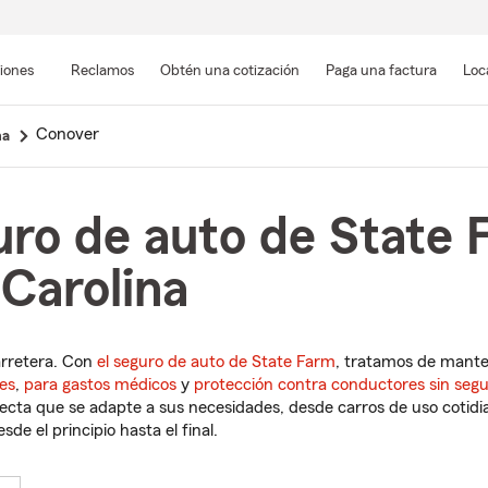
Pasar
al
siones
Reclamos
Obtén una cotización
Paga una factura
Loc
contenido
principal
Conover
na
uro de auto de State 
Carolina
arretera. Con
el seguro de auto de State Farm
, tratamos de mant
es
,
para gastos médicos
y
protección contra conductores sin seg
cta que se adapte a sus necesidades, desde carros de uso cotidian
de el principio hasta el final.