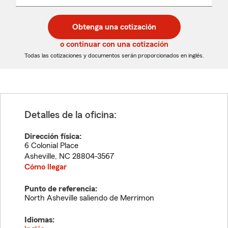
un
un
desplegable
código
código
postal
postal
Obtenga una cotización
de
de
5
5
o continuar con una cotización
dígitos
dígitos
Todas las cotizaciones y documentos serán proporcionados en inglés.
Detalles de la oficina:
Dirección física:
6 Colonial Place
Asheville
,
NC
28804-3567
Cómo llegar
Punto de referencia:
North Asheville saliendo de Merrimon
Idiomas: