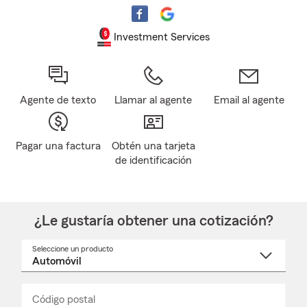
Investment Services
Agente de texto
Llamar al agente
Email al agente
Pagar una factura
Obtén una tarjeta
de identificación
¿Le gustaría obtener una cotización?
Seleccione un producto
Seleccione
un
nombre
de
producto
del
Código postal
Ingresa
Ingresa
_____
menú