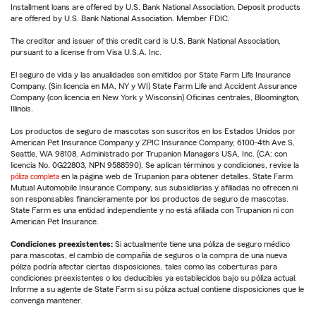
Installment loans are offered by U.S. Bank National Association. Deposit products
are offered by U.S. Bank National Association. Member FDIC.
The creditor and issuer of this credit card is U.S. Bank National Association,
pursuant to a license from Visa U.S.A. Inc.
El seguro de vida y las anualidades son emitidos por State Farm Life Insurance
Company. (Sin licencia en MA, NY y WI) State Farm Life and Accident Assurance
Company (con licencia en New York y Wisconsin) Oficinas centrales, Bloomington,
Illinois.
Los productos de seguro de mascotas son suscritos en los Estados Unidos por
American Pet Insurance Company y ZPIC Insurance Company, 6100-4th Ave S,
Seattle, WA 98108. Administrado por Trupanion Managers USA, Inc. (CA: con
licencia No. 0G22803, NPN 9588590). Se aplican términos y condiciones, revise la
póliza completa
en la página web de Trupanion para obtener detalles. State Farm
Mutual Automobile Insurance Company, sus subsidiarias y afiliadas no ofrecen ni
son responsables financieramente por los productos de seguro de mascotas.
State Farm es una entidad independiente y no está afiliada con Trupanion ni con
American Pet Insurance.
Condiciones preexistentes:
Si actualmente tiene una póliza de seguro médico
para mascotas, el cambio de compañía de seguros o la compra de una nueva
póliza podría afectar ciertas disposiciones, tales como las coberturas para
condiciones preexistentes o los deducibles ya establecidos bajo su póliza actual.
Informe a su agente de State Farm si su póliza actual contiene disposiciones que le
convenga mantener.