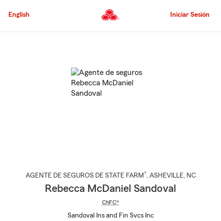
Pasar
al
English
Iniciar Sesión
contenido
principal
Comienzo
del
contenido
principal
®
AGENTE DE SEGUROS DE STATE FARM
,
ASHEVILLE
, NC
Rebecca McDaniel Sandoval
ChFC®
Sandoval Ins and Fin Svcs Inc