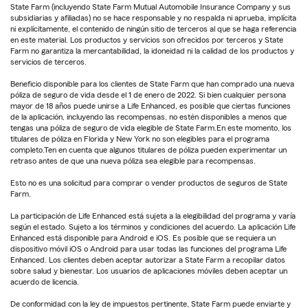
State Farm (incluyendo State Farm Mutual Automobile Insurance Company y sus
subsidiarias y afiliadas) no se hace responsable y no respalda ni aprueba, implícita
ni explícitamente, el contenido de ningún sitio de terceros al que se haga referencia
en este material. Los productos y servicios son ofrecidos por terceros y State
Farm no garantiza la mercantabilidad, la idoneidad ni la calidad de los productos y
servicios de terceros.
Beneficio disponible para los clientes de State Farm que han comprado una nueva
póliza de seguro de vida desde el 1 de enero de 2022. Si bien cualquier persona
mayor de 18 años puede unirse a Life Enhanced, es posible que ciertas funciones
de la aplicación, incluyendo las recompensas, no estén disponibles a menos que
tengas una póliza de seguro de vida elegible de State Farm.En este momento, los
titulares de póliza en Florida y New York no son elegibles para el programa
completo.Ten en cuenta que algunos titulares de póliza pueden experimentar un
retraso antes de que una nueva póliza sea elegible para recompensas.
Esto no es una solicitud para comprar o vender productos de seguros de State
Farm.
La participación de Life Enhanced está sujeta a la elegibilidad del programa y varía
según el estado. Sujeto a los términos y condiciones del acuerdo. La aplicación Life
Enhanced está disponible para Android e iOS. Es posible que se requiera un
dispositivo móvil iOS o Android para usar todas las funciones del programa Life
Enhanced. Los clientes deben aceptar autorizar a State Farm a recopilar datos
sobre salud y bienestar. Los usuarios de aplicaciones móviles deben aceptar un
acuerdo de licencia.
De conformidad con la ley de impuestos pertinente, State Farm puede enviarte y